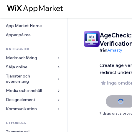
App Market Home
AgeCheck:
Appar på rea
Verificatio
KATEGORIER
från
Amasty
Marknadsföring
Create age ver
Sälja online
Annonser
redirect under
Mobil
Tjänster och 
Appar för butiker
evenemang
Inga omdö
Statistik
Frakt och leverans
Media och innehåll
Hotell
Sociala medier
Sälj-knappar
Evenemang
Designelement
Galleri
SEO
Onlinekurser
Restauranger
Musik
Interaktioner
Kartor och navigering
Kommunikation 
Beställtryck
7 dags gratis prov
Fastigheter
Podcasts
Listningar
Integritet och säkerhet
Redovisning
Formulär
UTFORSKA
Bokningar
Fotografering
E-post
Klocka
Kuponger och lojalitet
Blogg
Teamets val