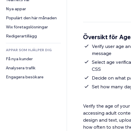
Video
Konvertering
Sidmallar
Lagerlösningar
Undersökningar
Nya appar
PDF
Bildeffekter
Dropshipping
Chatt
Fildelning
Populärt den här månaden
Knappar och menyer
Priser och abonnemang
Kommentarer
Nyheter
Banners och märken
Crowdfunding
Wix företagslösningar
Telefon
Innehållstjänster
Kalkylatorer
Mat och dryck
Community
Översikt för Age
Redigerartillägg
Texteffekter
Sök
Omdömen och recensioner
Verify user age a
APPAR SOM HJÄLPER DIG
Väder
CRM
message
Få nya kunder
Diagram och tabeller
Select age verific
Analysera trafik
CSS
Engagera besökare
Decide on what pa
Set how many day
Verify the age of your
accessing adult conte
design and text, uploa
how often to show th