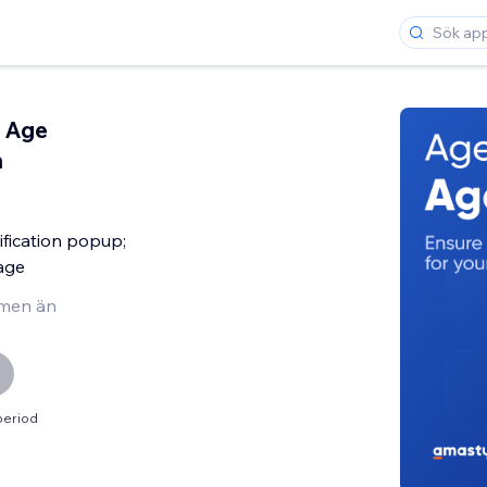
 Age
n
ification popup;
age
men än
period