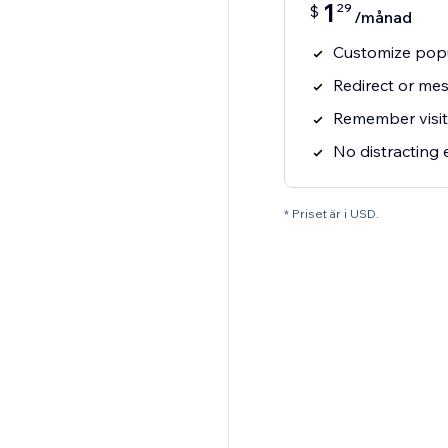
1
29
$
/månad
Customize popu
Redirect or me
Remember visit
No distracting
* Priset är i USD.