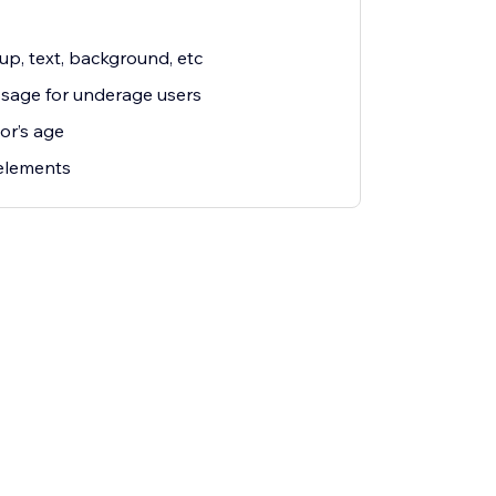
p, text, background, etc
ssage for underage users
or’s age
 elements