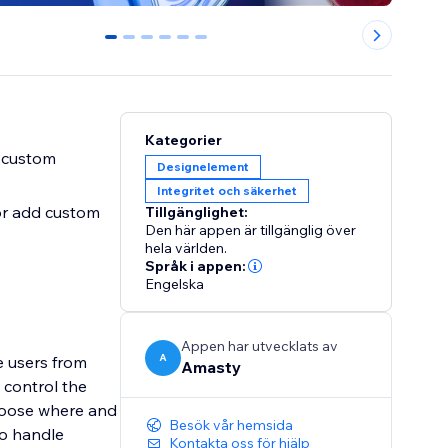
0
1
2
3
4
5
Kategorier
a custom
Designelement
Integritet och säkerhet
 or add custom
Tillgänglighet:
Den här appen är tillgänglig över
hela världen.
Språk i appen:
Engelska
Appen har utvecklats av
A
e users from
Amasty
 control the
 choose where and
Besök vår hemsida
to handle
Kontakta oss för hjälp