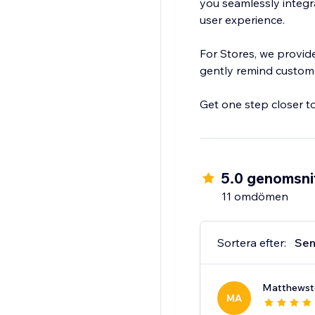
you seamlessly integr
user experience.
For Stores, we provid
gently remind custome
Get one step closer to
5.0 genomsnit
11 omdömen
Sortera efter:
Sen
Matthewst
MA