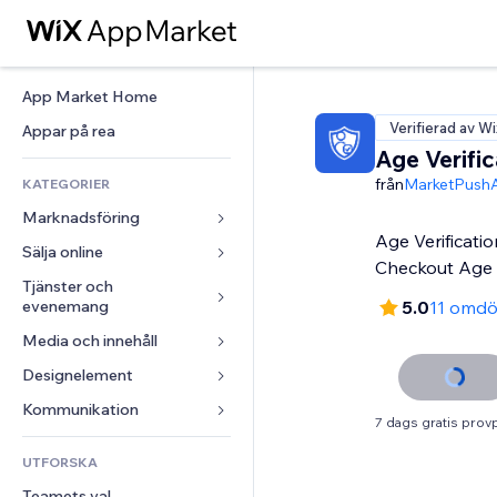
App Market Home
Verifierad av Wi
Appar på rea
Age Verific
från
MarketPush
KATEGORIER
Marknadsföring
Age Verificati
Sälja online
Annonser
Checkout Age
Mobil
Tjänster och 
Appar för butiker
evenemang
5.0
11 omd
Statistik
Frakt och leverans
Media och innehåll
Hotell
Sociala medier
Sälj-knappar
Evenemang
Designelement
Galleri
SEO
Onlinekurser
Restauranger
Musik
Interaktioner
Kartor och navigering
Kommunikation 
Beställtryck
7 dags gratis prov
Fastigheter
Podcasts
Listningar
Integritet och säkerhet
Redovisning
Formulär
UTFORSKA
Bokningar
Fotografering
E-post
Klocka
Kuponger och lojalitet
Blogg
Teamets val