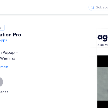
x
ation Pro
Apps
on Popup +
 Warning
ömen
period