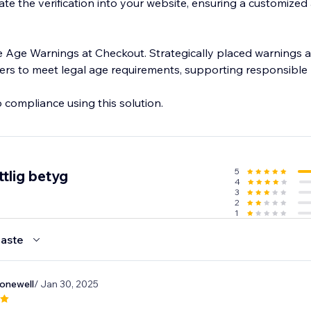
ate the verification into your website, ensuring a customize
e Age Warnings at Checkout. Strategically placed warnings 
rs to meet legal age requirements, supporting responsible 
 compliance using this solution.
5
tlig betyg
4
3
2
1
aste
onewell
/ Jan 30, 2025