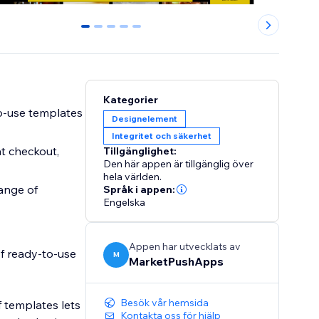
0
1
2
3
4
Kategorier
to-use templates
Designelement
Integritet och säkerhet
t checkout,
Tillgänglighet:
Den här appen är tillgänglig över
hela världen.
ange of
Språk i appen:
Engelska
Appen har utvecklats av
of ready-to-use
M
MarketPushApps
Besök vår hemsida
f templates lets
Kontakta oss för hjälp