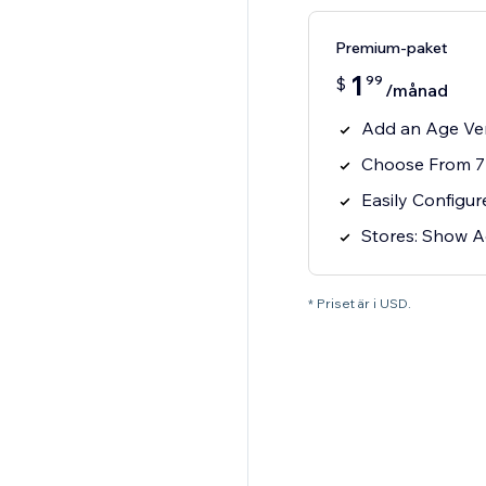
Premium-paket
1
99
$
/månad
Add an Age Ver
Choose From 7
Easily Configur
Stores: Show A
* Priset är i USD.