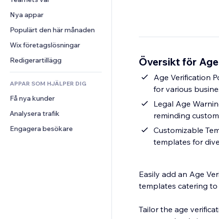
Video
Konvertering
Sidmallar
Lagerlösningar
Undersökningar
Nya appar
PDF
Bildeffekter
Dropshipping
Chatt
Fildelning
Populärt den här månaden
Knappar och menyer
Priser och abonnemang
Kommentarer
Nyheter
Banners och märken
Crowdfunding
Wix företagslösningar
Telefon
Innehållstjänster
Kalkylatorer
Mat och dryck
Community
Översikt för Age
Redigerartillägg
Texteffekter
Sök
Omdömen och recensioner
Age Verification P
APPAR SOM HJÄLPER DIG
Väder
CRM
for various busine
Få nya kunder
Diagram och tabeller
Legal Age Warning
Analysera trafik
reminding custome
Engagera besökare
Customizable Temp
templates for div
Easily add an Age Ver
templates catering to
Tailor the age verific