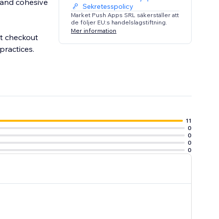
d and cohesive
Sekretesspolicy
Market Push Apps SRL säkerställer att
de följer EU:s handelslagstiftning.
Mer information
at checkout
practices.
11
0
0
0
0