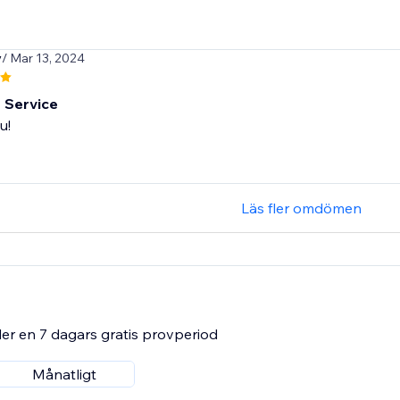
y
/ Mar 13, 2024
t Service
u!
Läs fler omdömen
er en 7 dagars gratis provperiod
Månatligt