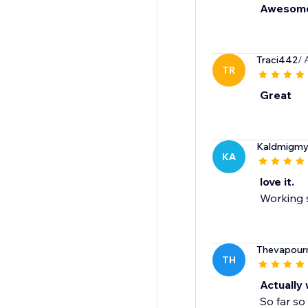
Awesom
Traci442
/ 
TR
Great
Kaldmigm
KA
love it.
Working s
Thevapourm
TH
Actually
So far so