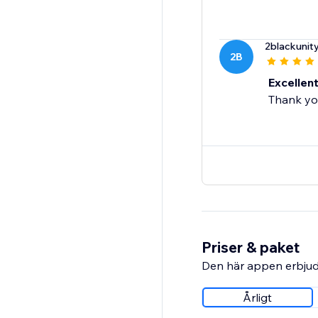
2blackunit
2B
Excellen
Thank yo
Priser & paket
Den här appen erbjud
Årligt