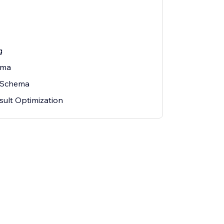
g
ema
s Schema
sult Optimization