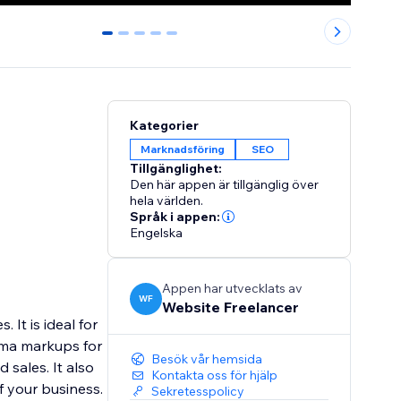
0
1
2
3
4
Kategorier
Marknadsföring
SEO
Tillgänglighet:
Den här appen är tillgänglig över
hela världen.
Språk i appen:
Engelska
Appen har utvecklats av
WF
Website Freelancer
It is ideal for
ema markups for
Besök vår hemsida
sales. It also
Kontakta oss för hjälp
f your business.
Sekretesspolicy