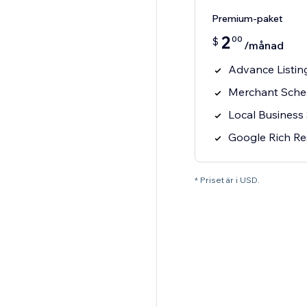
Premium-paket
2
00
$
/månad
Advance Listin
Merchant Sch
Local Busines
Google Rich Re
* Priset är i USD.