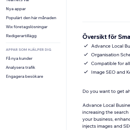
Video
Konvertering
Sidmallar
Lagerlösningar
Undersökningar
Nya appar
PDF
Bildeffekter
Dropshipping
Chatt
Fildelning
Populärt den här månaden
Knappar och menyer
Priser och abonnemang
Kommentarer
Nyheter
Banners och märken
Crowdfunding
Wix företagslösningar
Telefon
Innehållstjänster
Kalkylatorer
Mat och dryck
Community
Översikt för Sma
Redigerartillägg
Texteffekter
Sök
Omdömen och recensioner
Advance Local B
APPAR SOM HJÄLPER DIG
Väder
CRM
Organisation Sc
Få nya kunder
Diagram och tabeller
Compatible for all
Analysera trafik
Image SEO and Ke
Engagera besökare
Do you want to get ah
Advance Local Business
increasing the search
your business, enhanc
injects images and SE