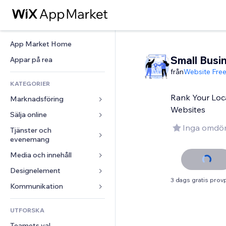
App Market Home
Small Busi
Appar på rea
från
Website Free
KATEGORIER
Rank Your Loc
Marknadsföring
Websites
Sälja online
Annonser
Inga omdö
Mobil
Tjänster och 
Appar för butiker
evenemang
Statistik
Frakt och leverans
Media och innehåll
Hotell
Sociala medier
Sälj-knappar
Evenemang
Designelement
Galleri
SEO
Onlinekurser
3 dags gratis prov
Restauranger
Musik
Interaktioner
Kartor och navigering
Kommunikation 
Beställtryck
Fastigheter
Podcasts
Listningar
Integritet och säkerhet
Redovisning
Formulär
UTFORSKA
Bokningar
Fotografering
E-post
Klocka
Kuponger och lojalitet
Blogg
Teamets val