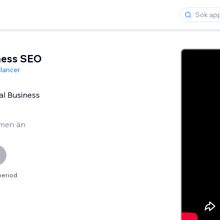
ness SEO
lancer
al Business
men än
period