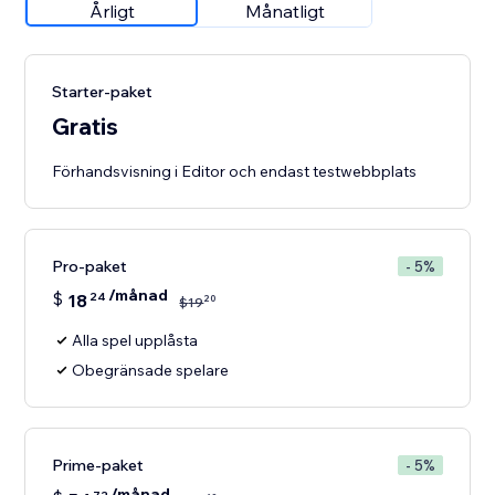
Årligt
Månatligt
Starter-paket
Gratis
Förhandsvisning i Editor och endast testwebbplats
Pro-paket
- 5%
/månad
$
18
24
20
$
19
Alla spel upplåsta
Obegränsade spelare
Prime-paket
- 5%
/månad