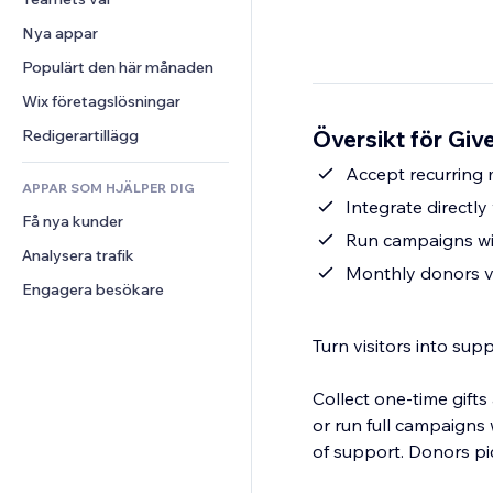
Video
Konvertering
Sidmallar
Lagerlösningar
Undersökningar
Nya appar
PDF
Bildeffekter
Dropshipping
Chatt
Fildelning
Populärt den här månaden
Knappar och menyer
Priser och abonnemang
Kommentarer
Nyheter
Banners och märken
Crowdfunding
Wix företagslösningar
Telefon
Innehållstjänster
Kalkylatorer
Mat och dryck
Community
Översikt för Giv
Redigerartillägg
Texteffekter
Sök
Omdömen och recensioner
Accept recurring
APPAR SOM HJÄLPER DIG
Väder
CRM
Integrate directly
Få nya kunder
Diagram och tabeller
Run campaigns wit
Analysera trafik
Monthly donors vi
Engagera besökare
Turn visitors into sup
Collect one-time gift
or run full campaigns
of support. Donors pic