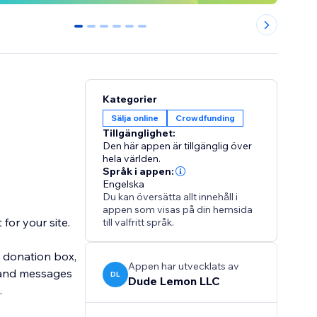
0
1
2
3
4
5
Kategorier
Sälja online
Crowdfunding
Tillgänglighet:
Den här appen är tillgänglig över
hela världen.
Språk i appen:
Engelska
Du kan översätta allt innehåll i
appen som visas på din hemsida
for your site.
till valfritt språk.
e donation box,
Appen har utvecklats av
s and messages
DL
Dude Lemon LLC
.