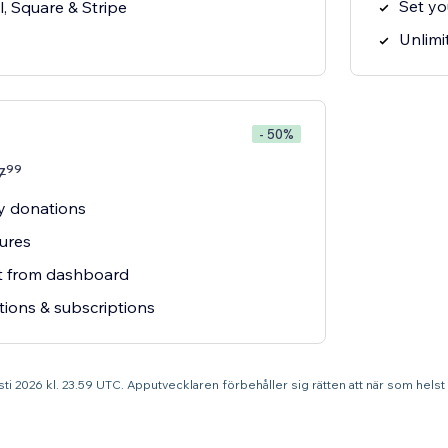
Set y
, Square & Stripe
Unlimi
- 50%
99
7
y donations
tures
rt from dashboard
tions & subscriptions
usti 2026 kl. 23.59 UTC. Apputvecklaren förbehåller sig rätten att när som hels