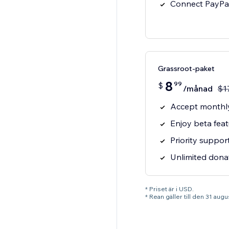
Connect PayPal
Grassroot-paket
8
99
$
/månad
$
1
Accept monthl
Enjoy beta fea
Priority suppo
Unlimited dona
* Priset är i USD.
* Rean gäller till den 31 aug