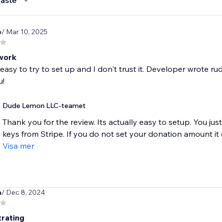
aste
o
/ Mar 10, 2025
work
easy to try to set up and I don't trust it. Developer wrote 
u!
Dude Lemon LLC-teamet
Thank you for the review. Its actually easy to setup. You ju
keys from Stripe. If you do not set your donation amount it d
Visa mer
a
/ Dec 8, 2024
trating