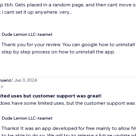
p tbh. Gets placed in a random page, and then cant move or 
i cant set it up anywhere. very...
Dude Lemon LLC-teamet
Thank you for your review. You can google how to uninstall
step by step process on how to uninstall the app.
muenz
/ Jun 3, 2024
ited uses but customer support was great!
does have some limited uses, but the customer support was 
Dude Lemon LLC-teamet
Thanks! It was an app developed for free mainly to allow 
to be able to do so. We will try to release a future update wh