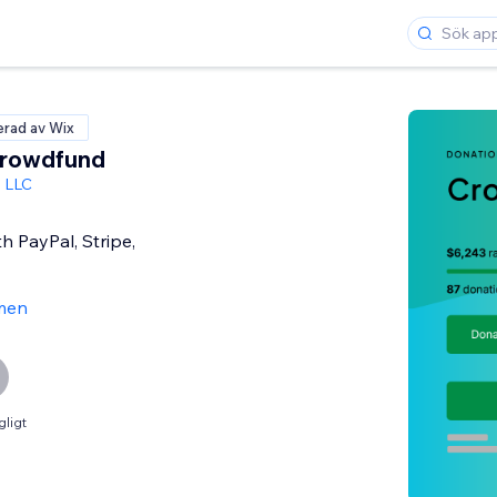
ierad av Wix
Crowdfund
 LLC
h PayPal, Stripe,
men
gligt