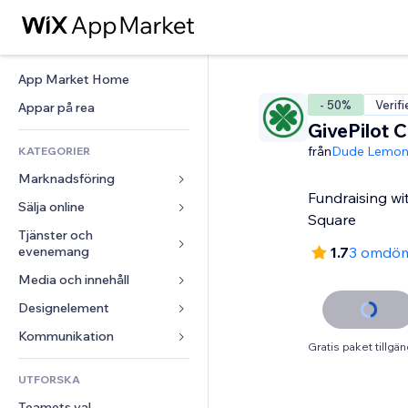
App Market Home
- 50%
Verif
Appar på rea
GivePilot 
från
Dude Lemon
KATEGORIER
Marknadsföring
Fundraising wit
Sälja online
Annonser
Square
Mobil
Tjänster och 
Appar för butiker
evenemang
1.7
3 omdö
Statistik
Frakt och leverans
Media och innehåll
Hotell
Sociala medier
Sälj-knappar
Evenemang
Designelement
Galleri
SEO
Onlinekurser
Restauranger
Musik
Interaktioner
Kartor och navigering
Kommunikation 
Beställtryck
Gratis paket tillgän
Fastigheter
Podcasts
Listningar
Integritet och säkerhet
Redovisning
Formulär
UTFORSKA
Bokningar
Fotografering
E-post
Klocka
Kuponger och lojalitet
Blogg
Teamets val