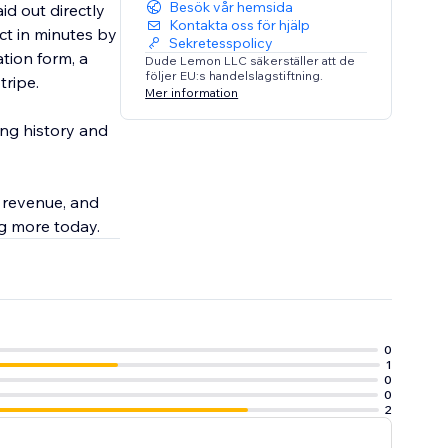
Besök vår hemsida
d out directly
Kontakta oss för hjälp
ct in minutes by
Sekretesspolicy
tion form, a
Dude Lemon LLC säkerställer att de
följer EU:s handelslagstiftning.
tripe.
Mer information
ng history and
g revenue, and
ng more today.
0
1
0
0
2