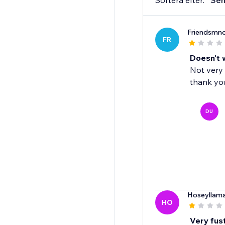
Sortera efter:
Sen
Friendsmn
FR
Doesn't 
Not very 
thank yo
DU
Hoseyllam
HO
Very fus