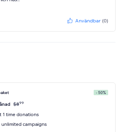
Användbar
(0)
aket
- 50%
99
ånad
$
8
 1 time donations
 unlimited campaigns