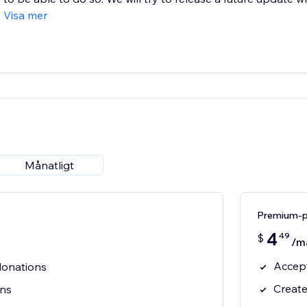
Visa mer
Månatligt
Premium-p
4
49
$
/m
Accept
donations
Create
ons