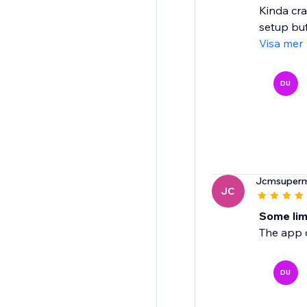
Kinda cra
setup but 
Visa mer
DU
Jcmsuper
JC
Some lim
The app 
DU