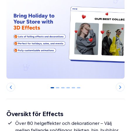
0
1
2
3
4
5
Översikt för Effects
Över 80 helgeffekter och dekorationer – Välj
mellan fallande snöflingor, hjärtan, bin, bubblor,