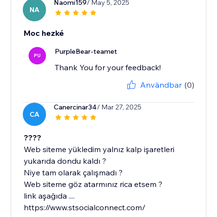
Naomi159
/ May 5, 2025
NA
Moc hezké
PurpleBear-teamet
PU
Thank You for your feedback!
Användbar
(0)
Canercinar34
/ Mar 27, 2025
CA
????
Web siteme yükledim yalnız kalp işaretleri
yukarıda dondu kaldı ?
Niye tam olarak çalışmadı ?
Web siteme göz atarmınız rica etsem ?
link aşağıda ....
https://www.stsocialconnect.com/