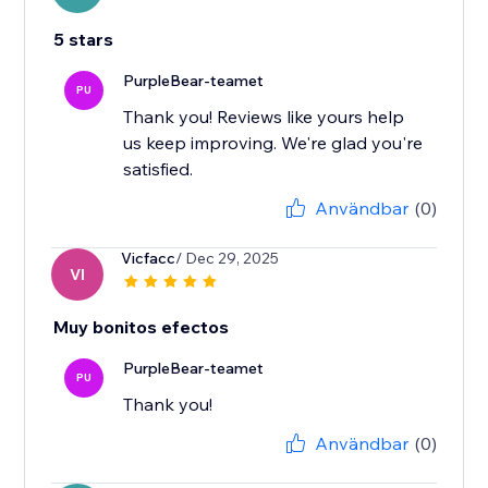
5 stars
PurpleBear-teamet
PU
Thank you! Reviews like yours help
us keep improving. We're glad you're
satisfied.
Användbar
(0)
Vicfacc
/ Dec 29, 2025
VI
Muy bonitos efectos
PurpleBear-teamet
PU
Thank you!
Användbar
(0)