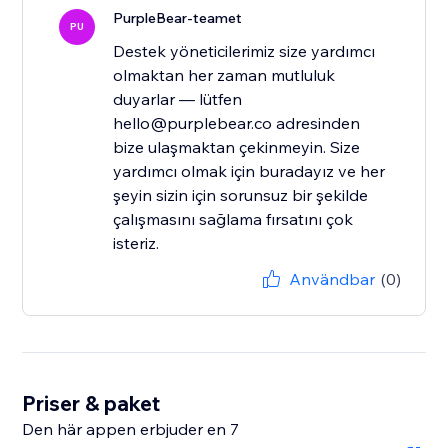
PurpleBear-teamet
PU
Destek yöneticilerimiz size yardımcı
olmaktan her zaman mutluluk
duyarlar — lütfen
hello@purplebear.co adresinden
bize ulaşmaktan çekinmeyin. Size
yardımcı olmak için buradayız ve her
şeyin sizin için sorunsuz bir şekilde
çalışmasını sağlama fırsatını çok
isteriz.
Användbar
(0)
Priser & paket
Den här appen erbjuder en 7