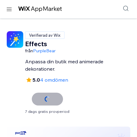
Verifierad av Wix
Effects
från
PurpleBear
Anpassa din butik med animerade
dekorationer.
5.0
4 omdömen
7 dags gratis provperiod