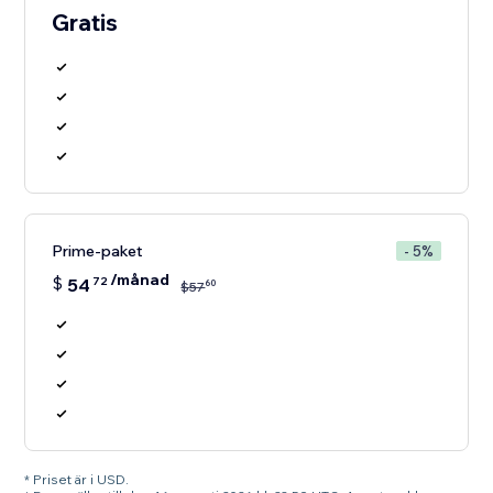
Gratis
Prime-paket
- 5%
/månad
$
54
72
60
$
57
* Priset är i USD.