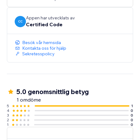
Appen har utvecklats av
CC
Certified Code
Besök vår hemsida
Kontakta oss för hjälp
Sekretesspolicy
5.0 genomsnittlig betyg
1 omdöme
5
1
4
0
3
0
2
0
1
0