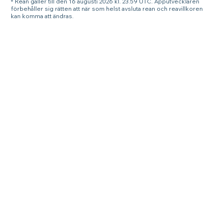
* Rean gäller till den 16 augusti 2026 kl. 23.59 UTC. Apputvecklaren
förbehåller sig rätten att när som helst avsluta rean och reavillkoren
kan komma att ändras.