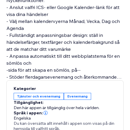
Nyckelfunktioner:
- Anslut valfri ICS- eller Google Kalender-länk för att
visa dina händelser
- Välj mellan kalendervyerna Månad, Vecka, Dag och
Agenda
- Fullständigt anpassningsbar design: ställ in
händelsefärger, textfärger och kalenderbakgrund så
att de matchar ditt varumärke
- Anpassa automatiskt till ditt webbplatstema för en
sömlös och
-sida för att skapa en sömlös, på--
- Stöder flerdagarsevenemang och återkommande
evenemang
Kategorier
Perfekt för företag, klubbar, skolor,
Tjänster och evenemang
Evenemang
evenemangsarrangörer och alla som vill dela sitt
Tillgänglighet:
schema på sin webbplats utan manuella
Den här appen är tillgänglig över hela världen.
uppdateringar. Håll dina besökare informerade med
Språk i appen:
Engelska
en live, synkroniserad kalender som alltid återspeglar
Du kan översätta allt innehåll i appen som visas på din
dina senaste händelser.
hemsida till valfritt språk.