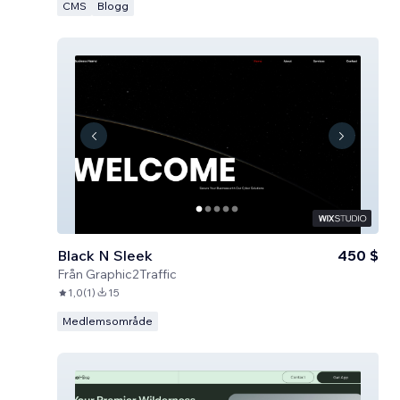
CMS
Blogg
Black N Sleek
450 $
Från
Graphic2Traffic
1,0
(
1
)
15
Medlemsområde