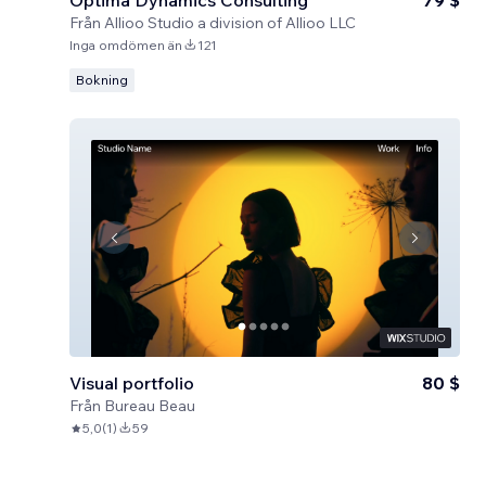
Optima Dynamics Consulting
79 $
Från
Allioo Studio a division of Allioo LLC
Inga omdömen än
121
Bokning
Visual portfolio
80 $
Från
Bureau Beau
5,0
(
1
)
59