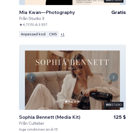
Mia Kwan—Photography
Gratis
Från
Studio Il
4,7
(
15
)
3 557
Anpassad kod
CMS
+
1
Sophia Bennett (Media Kit)
125 $
Från
Cultelier
Inga omdömen än
15