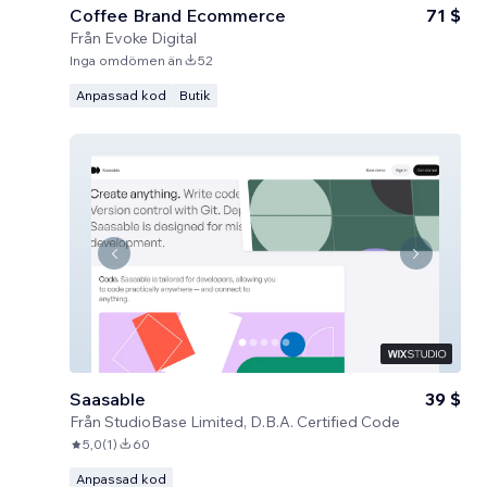
Coffee Brand Ecommerce
71 $
Från
Evoke Digital
Inga omdömen än
52
Anpassad kod
Butik
Saasable
39 $
Från
StudioBase Limited, D.B.A. Certified Code
5,0
(
1
)
60
Anpassad kod