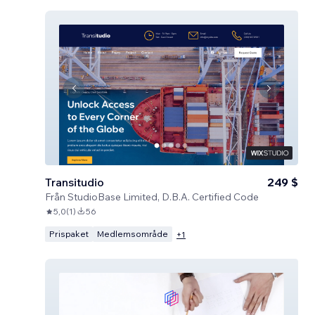
Transitudio
249 $
Från
StudioBase Limited, D.B.A. Certified Code
5,0
(
1
)
56
Prispaket
Medlemsområde
+
1