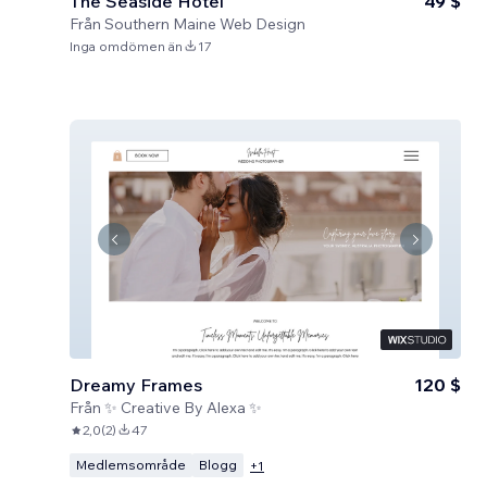
The Seaside Hotel
49 $
Från
Southern Maine Web Design
Inga omdömen än
17
Dreamy Frames
120 $
Från
✨ Creative By Alexa ✨
2,0
(
2
)
47
Medlemsområde
Blogg
+
1