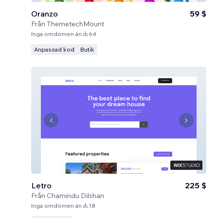
Oranzo
59 $
Från
ThemetechMount
Inga omdömen än
64
Anpassad kod
Butik
Letro
225 $
Från
Chamindu Dilshan
Inga omdömen än
18