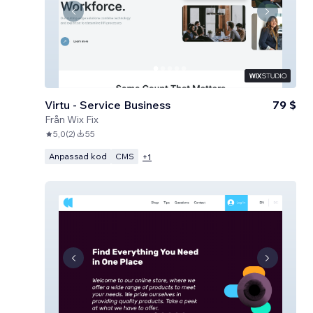
Virtu - Service Business
79 $
Från
Wix Fix
5,0
(
2
)
55
Anpassad kod
CMS
+
1