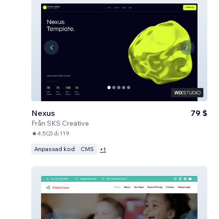
Nexus
79 $
Från
SKS Creative
4,5
(
2
)
119
Anpassad kod
CMS
+
1