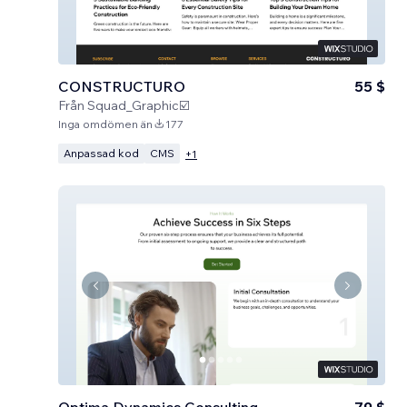
CONSTRUCTURO
55 $
Från
Squad_Graphic☑️
Inga omdömen än
177
Anpassad kod
CMS
+
1