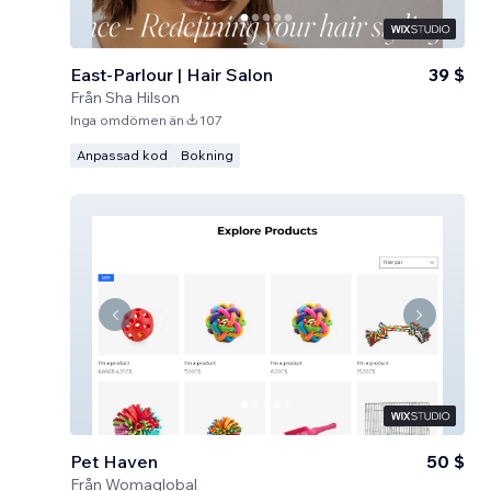
East-Parlour | Hair Salon
39 $
Från
Sha Hilson
Inga omdömen än
107
Anpassad kod
Bokning
Pet Haven
50 $
Från
Womaglobal