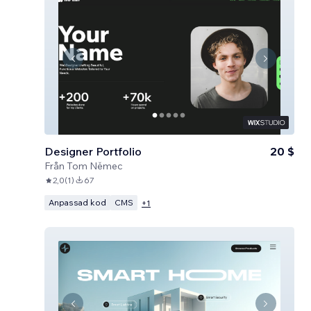
Designer Portfolio
20 $
Från
Tom Němec
2,0
(
1
)
67
Anpassad kod
CMS
+
1