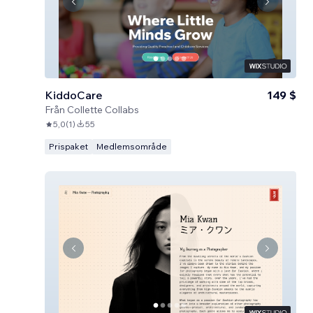
KiddoCare
149 $
Från
Collette Collabs
5,0
(
1
)
55
Prispaket
Medlemsområde