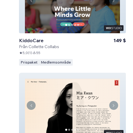
KiddoCare
149 $
Från
Collette Collabs
5,0
(
1
)
55
Prispaket
Medlemsområde