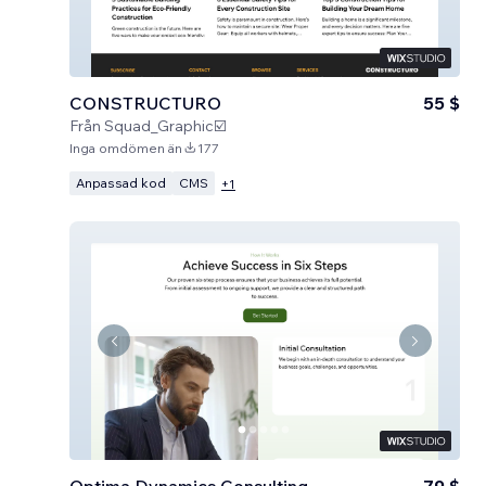
CONSTRUCTURO
55 $
Från
Squad_Graphic☑️
Inga omdömen än
177
Anpassad kod
CMS
+
1