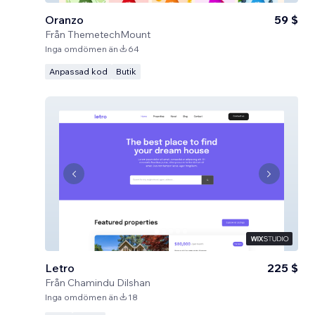
Oranzo
59 $
Från
ThemetechMount
Inga omdömen än
64
Anpassad kod
Butik
Letro
225 $
Från
Chamindu Dilshan
Inga omdömen än
18