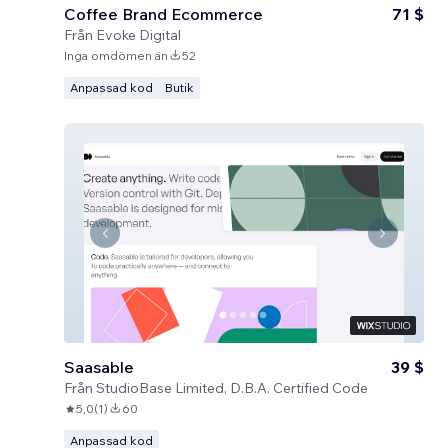
Coffee Brand Ecommerce
71 $
Från
Evoke Digital
Inga omdömen än
52
Anpassad kod
Butik
Saasable
39 $
Från
StudioBase Limited, D.B.A. Certified Code
5,0
(
1
)
60
Anpassad kod