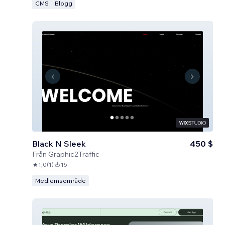
CMS
Blogg
Black N Sleek
450 $
Från
Graphic2Traffic
1,0
(
1
)
15
Medlemsområde