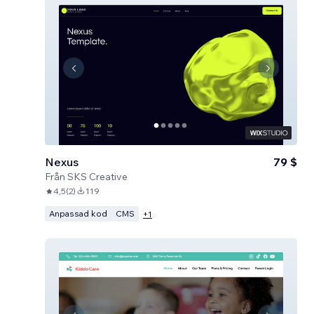
Nexus
79 $
Från
SKS Creative
4,5
(
2
)
119
Anpassad kod
CMS
+
1