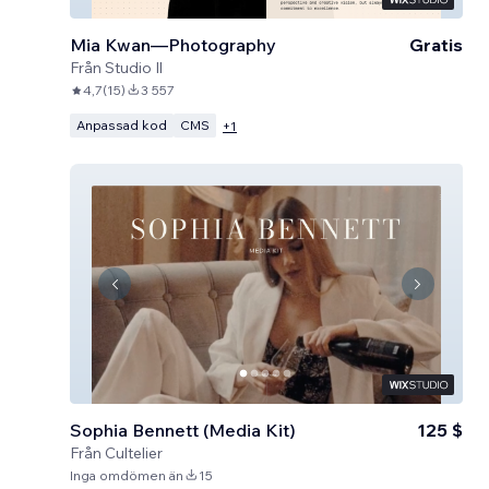
Mia Kwan—Photography
Gratis
Från
Studio Il
4,7
(
15
)
3 557
Anpassad kod
CMS
+
1
Sophia Bennett (Media Kit)
125 $
Från
Cultelier
Inga omdömen än
15