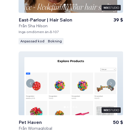
East-Parlour | Hair Salon
39 $
Från
Sha Hilson
Inga omdömen än
107
Anpassad kod
Bokning
Pet Haven
50 $
Från
Womaglobal