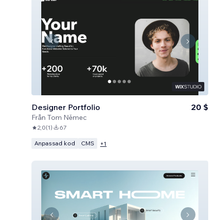
Designer Portfolio
20 $
Från
Tom Němec
2,0
(
1
)
67
Anpassad kod
CMS
+
1