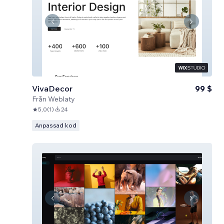
VivaDecor
99 $
Från
Weblaty
5,0
(
1
)
24
Anpassad kod