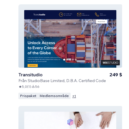
Transitudio
249 $
Från
StudioBase Limited, D.B.A. Certified Code
5,0
(
1
)
56
Prispaket
Medlemsområde
+
1