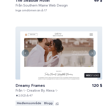
The Seaside Hotel
49 $
Från
Southern Maine Web Design
Inga omdömen än
17
Dreamy Frames
120 $
Från
✨ Creative By Alexa ✨
2,0
(
2
)
47
Medlemsområde
Blogg
+
1