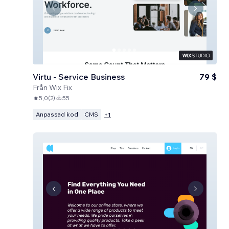
Virtu - Service Business
79 $
Från
Wix Fix
5,0
(
2
)
55
Anpassad kod
CMS
+
1