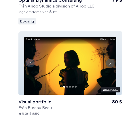
Optima Dynamics Consulting
79 $
Från
Allioo Studio a division of Allioo LLC
Inga omdömen än
121
Bokning
Visual portfolio
80 $
Från
Bureau Beau
5,0
(
1
)
59