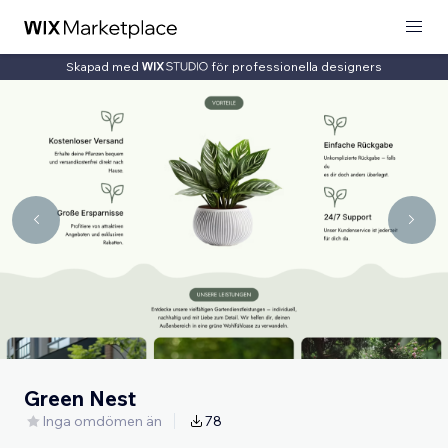
Skapad med
för professionella designers
Green Nest
Inga omdömen än
78