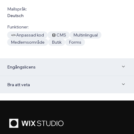
Mallspråk:
Deutsch
Funktioner:
Anpassad kod
CMS
Multinlingual
Medlemsområde
Butik
Forms
Engångslicens
Bra att veta