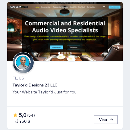
FL, US
Taylor'd Designs 23 LLC
Your Website Taylor'd Just for You!
5,0
(
54
)
Visa
Från 50 $