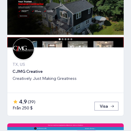
TX, US
CJMG Creative
Creatively Just Making Greatness
4,9
(
39
)
Visa
Från 250 $