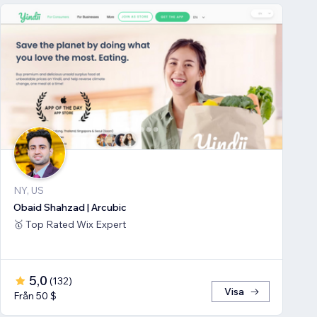
NY, US
Obaid Shahzad | Arcubic
🥇 Top Rated Wix Expert
5,0
(
132
)
Visa
Från 50 $