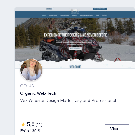
CO, US
Organic Web Tech
Wix Website Design Made Easy and Professional
5,0
(
11
)
Visa
Från 135 $