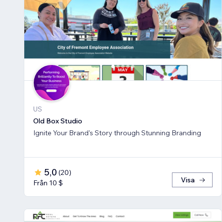
US
Old Box Studio
Ignite Your Brand's Story through Stunning Branding
5,0
(
20
)
Visa
Från 10 $