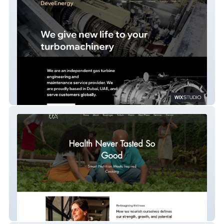
Devee Energies
freshfolk.shop