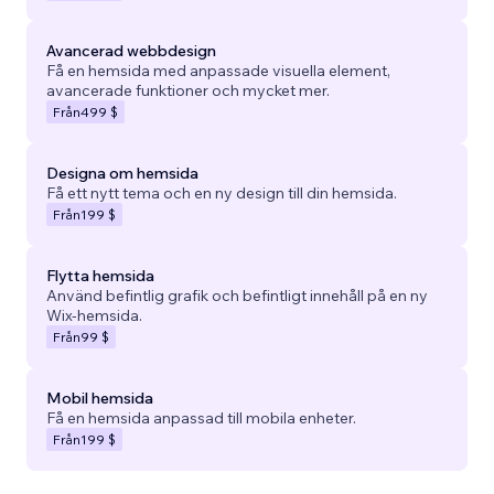
Avancerad webbdesign
Få en hemsida med anpassade visuella element,
avancerade funktioner och mycket mer.
Från
499 $
Designa om hemsida
Få ett nytt tema och en ny design till din hemsida.
Från
199 $
Flytta hemsida
Använd befintlig grafik och befintligt innehåll på en ny
Wix-hemsida.
Från
99 $
Mobil hemsida
Få en hemsida anpassad till mobila enheter.
Från
199 $