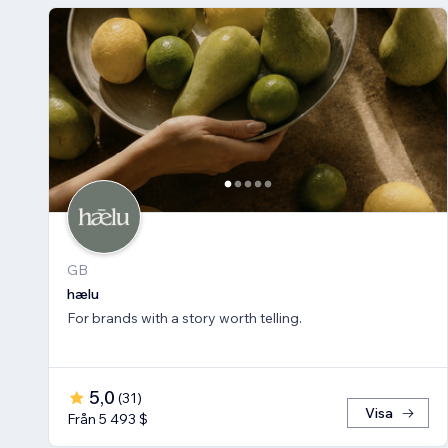
GB
hælu
For brands with a story worth telling.
5,0
(
31
)
Visa
Från 5 493 $