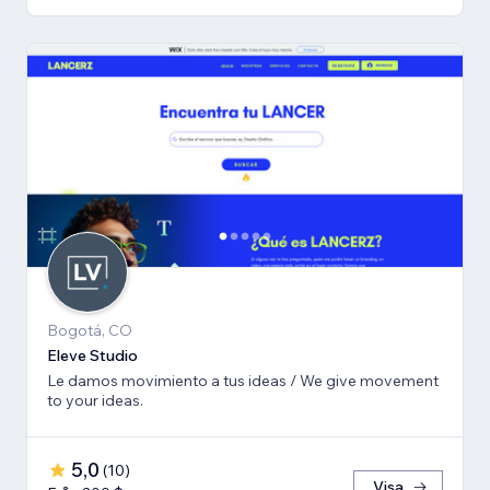
Bogotá, CO
Eleve Studio
Le damos movimiento a tus ideas / We give movement
to your ideas.
5,0
(
10
)
Visa