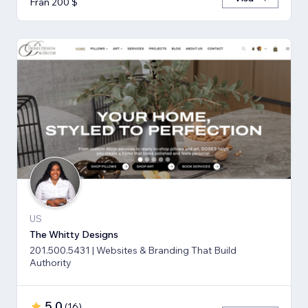
Från 200 $
US
The Whitty Designs
201.500.5431 | Websites & Branding That Build
Authority
5,0
(
16
)