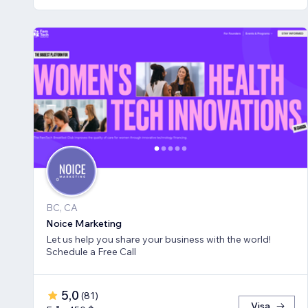
BC, CA
Noice Marketing
Let us help you share your business with the world!
Schedule a Free Call
5,0
(
81
)
Visa