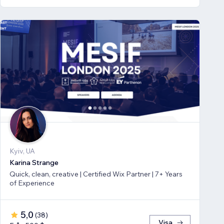
Kyiv, UA
Karina Strange
Quick, clean, creative | Certified Wix Partner | 7+ Years
of Experience
5,0
(
38
)
Visa