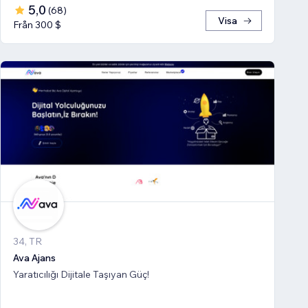
5,0
(
68
)
Visa
Från 300 $
34, TR
Ava Ajans
Yaratıcılığı Dijitale Taşıyan Güç!