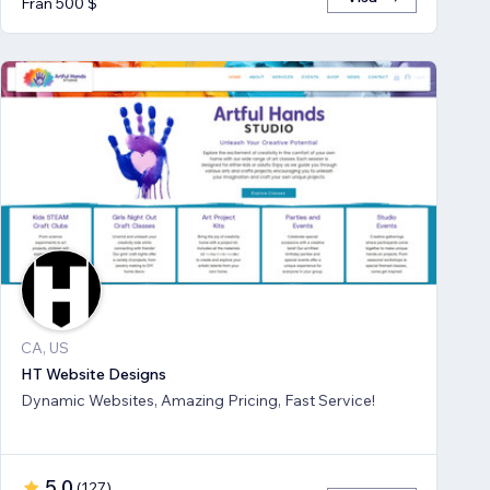
Från 500 $
CA, US
HT Website Designs
Dynamic Websites, Amazing Pricing, Fast Service!
5,0
(
127
)