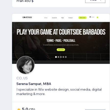
Från 450 $
CO, US
Serena Sampat, MBA
I specialize in Wix website design, social media, digital
marketing & more.
5,0
(
25
)