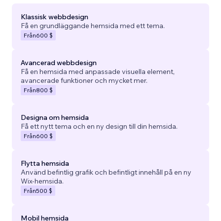
Klassisk webbdesign
Få en grundläggande hemsida med ett tema.
Från
600 $
Avancerad webbdesign
Få en hemsida med anpassade visuella element,
avancerade funktioner och mycket mer.
Från
800 $
Designa om hemsida
Få ett nytt tema och en ny design till din hemsida.
Från
600 $
Flytta hemsida
Använd befintlig grafik och befintligt innehåll på en ny
Wix-hemsida.
Från
500 $
Mobil hemsida