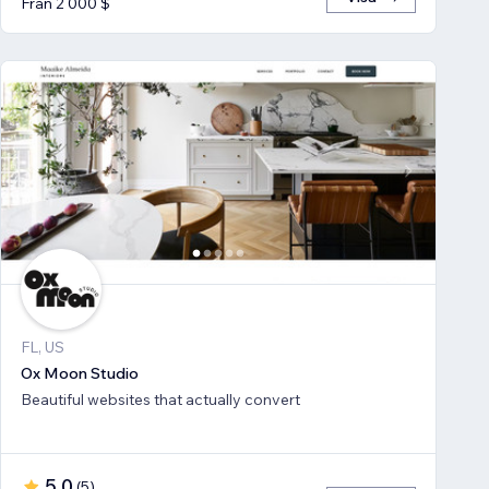
Från 2 000 $
FL, US
Ox Moon Studio
Beautiful websites that actually convert
5,0
(
5
)