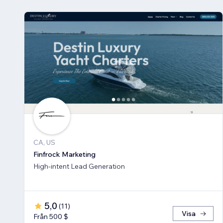
CA, US
Finfrock Marketing
High-intent Lead Generation
5,0
(
11
)
Visa
Från 500 $