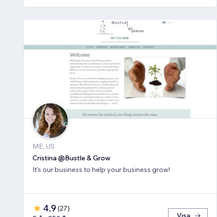
ME, US
Cristina @Bustle & Grow
It's our business to help your business grow!
4,9
(
27
)
Visa