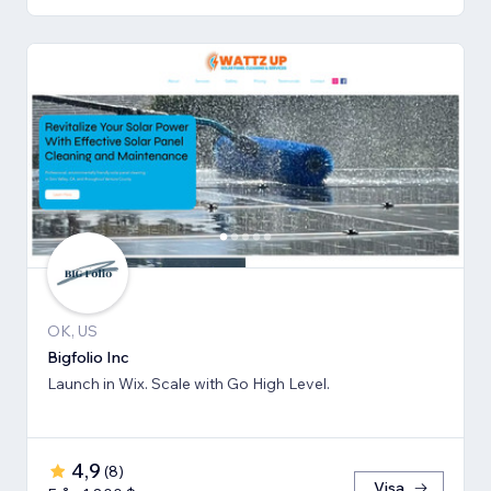
OK, US
Bigfolio Inc
Launch in Wix. Scale with Go High Level.
4,9
(
8
)
Visa