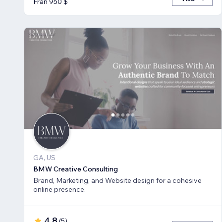
Från 950 $
GA, US
BMW Creative Consulting
Brand, Marketing, and Website design for a cohesive
online presence.
4,8
(
5
)