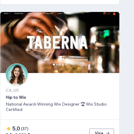
CA, US
Hip to Wix
National Award-Winning Wix Designer 🏆 Wix Studio
Certified
5,0
(
37
)
Visa