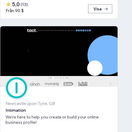
5,0
(
13
)
Visa
Från 90 $
Newcastle upon Tyne, GB
Intimation
We're here to help you create or build your online
business profile!