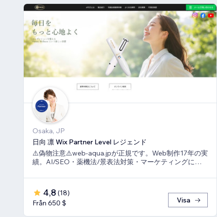
Osaka, JP
日向 凛 Wix Partner Level レジェンド
⚠️偽物注意⚠️web-aqua.jpが正規です。Web制作17年の実
績。AI/SEO・薬機法/景表法対策・マーケティングに強
いWix の専門家です。
4,8
(
18
)
Visa
Från 650 $