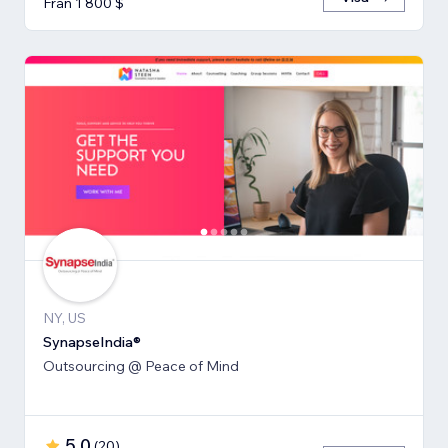
Från 1 800 $
NY, US
SynapseIndia®
Outsourcing @ Peace of Mind
5,0
(
20
)