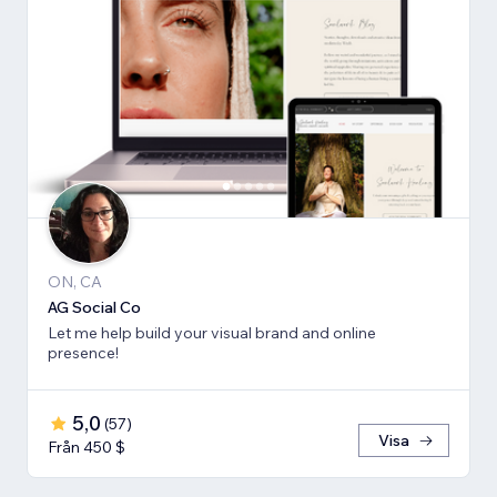
ON, CA
AG Social Co
Let me help build your visual brand and online
presence!
5,0
(
57
)
Visa
Från 450 $