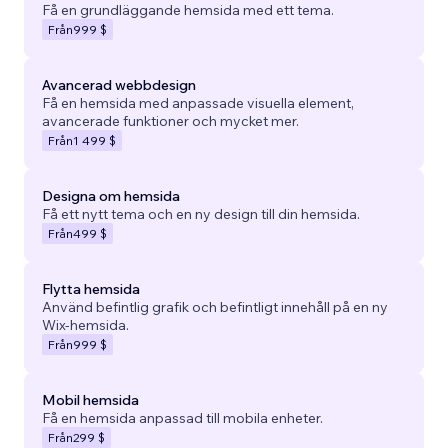
Få en grundläggande hemsida med ett tema.
Från
999 $
Avancerad webbdesign
Få en hemsida med anpassade visuella element,
avancerade funktioner och mycket mer.
Från
1 499 $
Designa om hemsida
Få ett nytt tema och en ny design till din hemsida.
Från
499 $
Flytta hemsida
Använd befintlig grafik och befintligt innehåll på en ny
Wix-hemsida.
Från
999 $
Mobil hemsida
Få en hemsida anpassad till mobila enheter.
Från
299 $