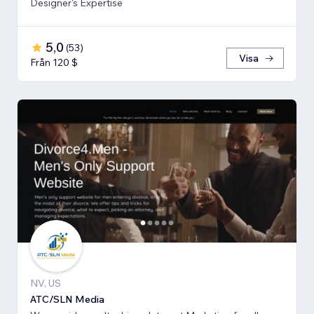
Designer's Expertise
5,0
(
53
)
Visa
Från 120 $
NV, US
ATC/SLN Media