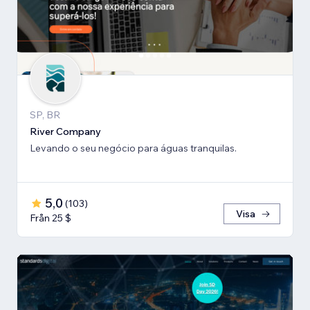
SP, BR
River Company
Levando o seu negócio para águas tranquilas.
5,0
(
103
)
Visa
Från 25 $