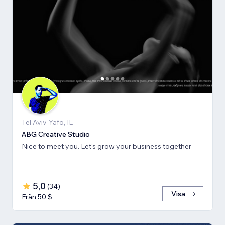
Tel Aviv-Yafo, IL
ABG Creative Studio
Nice to meet you. Let's grow your business together
5,0
(
34
)
Visa
Från 50 $