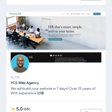
IL, US
YCS Web Agency
We will build your website in 7 days! Over 15 years of
WIX experience 🙌🏾
5,0
(
68
)