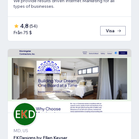
We provide results driven Internet Marketing for all
types of businesses.
4,8
(
54
)
Visa
Från 75 $
MD, US
EKDesigns by Ellen Keyser