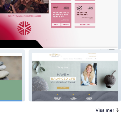
t Stories
Kendra Goheen Life Coaching
Visa mer