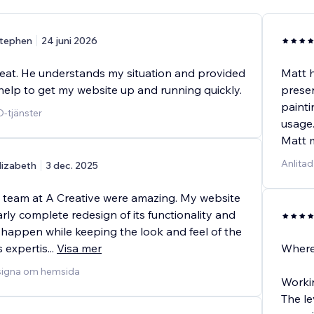
tephen
24 juni 2026
great. He understands my situation and provided
Matt h
help to get my website up and running quickly.
presen
painti
O-tjänster
usage
Matt m
Anlitad
lizabeth
3 dec. 2025
 team at A Creative were amazing. My website
ly complete redesign of its functionality and
 happen while keeping the look and feel of the
is expertis
...
Visa mer
Where 
esigna om hemsida
Workin
The le