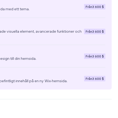
Från
3 600 $
da med ett tema.
e visuella element, avancerade funktioner och
Från
3 600 $
Från
3 600 $
esign till din hemsida.
Från
3 600 $
befintligt innehåll på en ny Wix-hemsida.