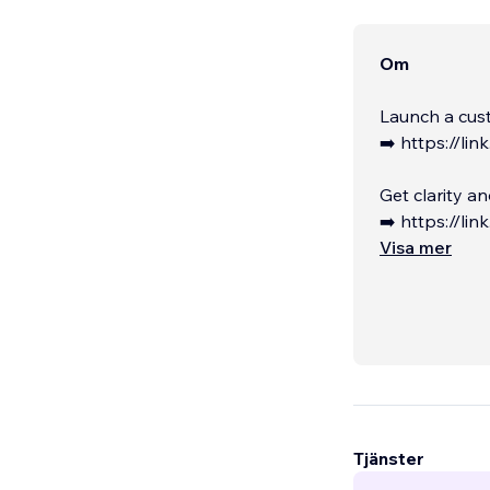
Om
Launch a cust
➡️ https://li
Get clarity a
➡️ https://li
Visa mer
Tjänster