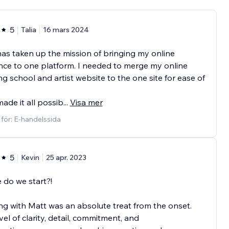
5
Talia
16 mars 2024
as taken up the mission of bringing my online
ce to one platform. I needed to merge my online
ng school and artist website to the one site for ease of
.
ade it all possib
...
Visa mer
 för: E-handelssida
5
Kevin
25 apr. 2023
do we start?!
g with Matt was an absolute treat from the onset.
vel of clarity, detail, commitment, and