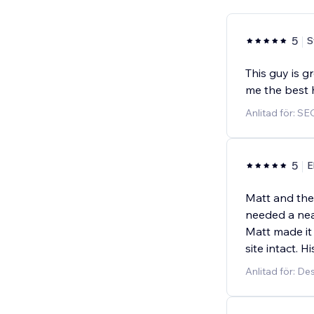
5
S
This guy is 
me the best 
Anlitad för: SE
5
E
Matt and the
needed a near
Matt made it
site intact. H
Anlitad för: D