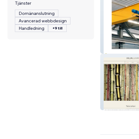
Tjänster
Domänanslutning
Avancerad webbdesign
Handledning
+9 till
Venter Cranes
Talia Lehavi Stu