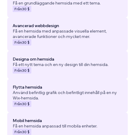
Få en grundläggande hemsida med ett tema.
Från
30 $
Avancerad webbdesign
Få en hemsida med anpassade visuella element,
avancerade funktioner och mycket mer.
Från
30 $
Designa om hemsida
Få ett nytt tema och en ny design till din hemsida.
Från
30 $
Flytta hemsida
Använd befintlig grafik och befintligt innehåll på en ny
Wix-hemsida.
Från
30 $
Mobil hemsida
Få en hemsida anpassad till mobila enheter.
Från
30 $