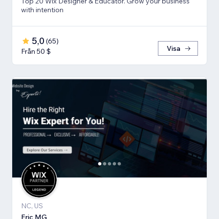
Top 20 Wix Designer & Educator. Grow your business
with intention
5,0
(
65
)
Visa
Från 50 $
NC, US
Eric MG