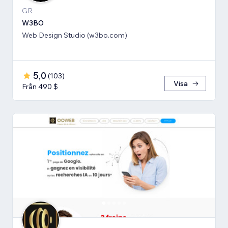
GR
W3BO
Web Design Studio (w3bo.com)
5,0
(
103
)
Visa
Från 490 $