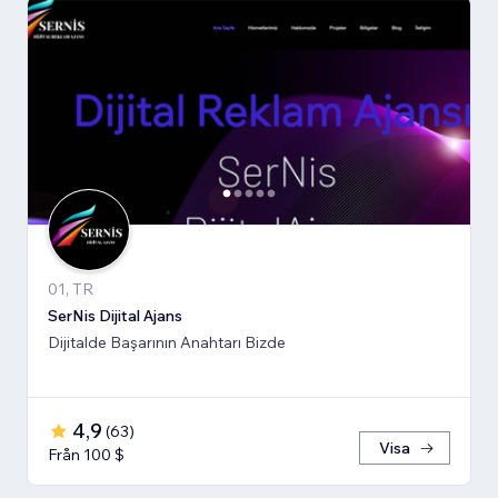
01, TR
SerNis Dijital Ajans
Dijitalde Başarının Anahtarı Bizde
4,9
(
63
)
Visa
Från 100 $