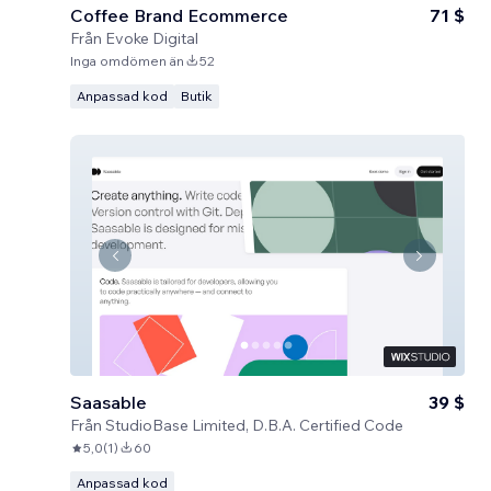
Coffee Brand Ecommerce
71 $
Från
Evoke Digital
Inga omdömen än
52
Anpassad kod
Butik
Saasable
39 $
Från
StudioBase Limited, D.B.A. Certified Code
5,0
(
1
)
60
Anpassad kod