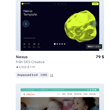
Nexus
79 $
Från
SKS Creative
4,5
(
2
)
119
Anpassad kod
CMS
+
1