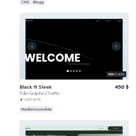
CMS
Blogg
Black N Sleek
450 $
Från
Graphic2Traffic
1,0
(
1
)
15
Medlemsområde