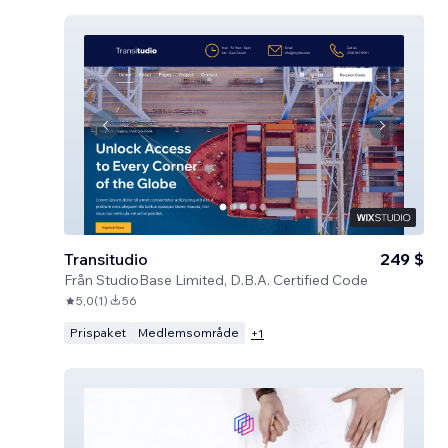
Transitudio
249 $
Från
StudioBase Limited, D.B.A. Certified Code
5,0
(
1
)
56
Prispaket
Medlemsområde
+
1