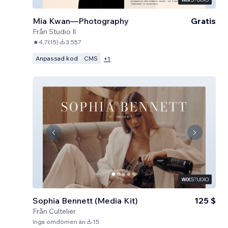
Mia Kwan—Photography
Gratis
Från
Studio Il
4,7
(
15
)
3 557
Anpassad kod
CMS
+
1
Sophia Bennett (Media Kit)
125 $
Från
Cultelier
Inga omdömen än
15