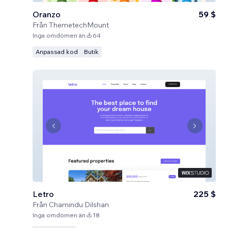
Oranzo
59 $
Från
ThemetechMount
Inga omdömen än
64
Anpassad kod
Butik
Letro
225 $
Från
Chamindu Dilshan
Inga omdömen än
18