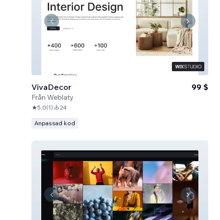
VivaDecor
99 $
Från
Weblaty
5,0
(
1
)
24
Anpassad kod