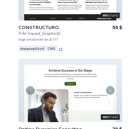
CONSTRUCTURO
55 $
Från
Squad_Graphic☑️
Inga omdömen än
177
Anpassad kod
CMS
+
1