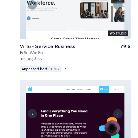
Virtu - Service Business
79 $
Från
Wix Fix
5,0
(
2
)
55
Anpassad kod
CMS
+
1