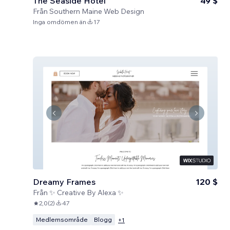
The Seaside Hotel
49 $
Från
Southern Maine Web Design
Inga omdömen än
17
Dreamy Frames
120 $
Från
✨ Creative By Alexa ✨
2,0
(
2
)
47
Medlemsområde
Blogg
+
1