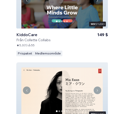
KiddoCare
149 $
Från
Collette Collabs
5,0
(
1
)
55
Prispaket
Medlemsområde