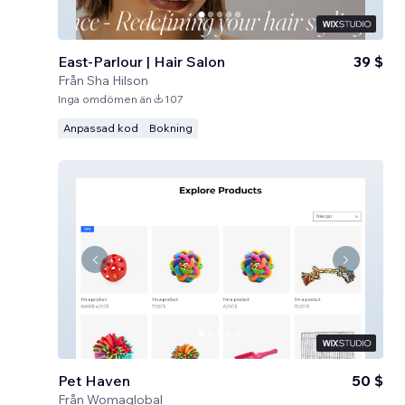
East-Parlour | Hair Salon
39 $
Från
Sha Hilson
Inga omdömen än
107
Anpassad kod
Bokning
Pet Haven
50 $
Från
Womaglobal