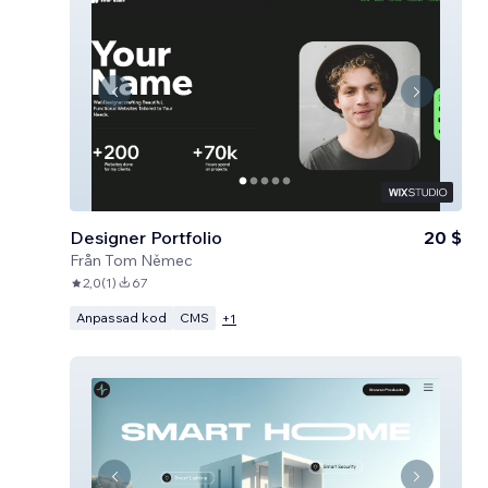
Designer Portfolio
20 $
Från
Tom Němec
2,0
(
1
)
67
Anpassad kod
CMS
+
1