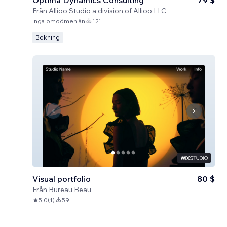
Optima Dynamics Consulting
79 $
Från
Allioo Studio a division of Allioo LLC
Inga omdömen än
121
Bokning
Visual portfolio
80 $
Från
Bureau Beau
5,0
(
1
)
59