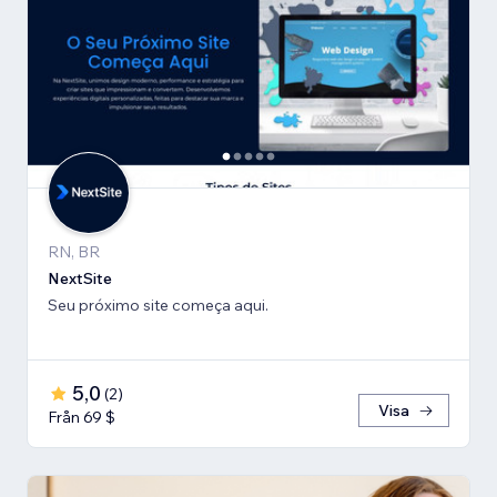
RN, BR
NextSite
Seu próximo site começa aqui.
5,0
(
2
)
Visa
Från 69 $