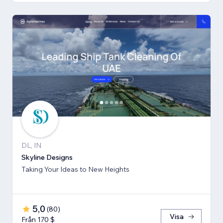
DL, IN
Skyline Designs
Taking Your Ideas to New Heights
5,0
(
80
)
Visa
Från 170 $