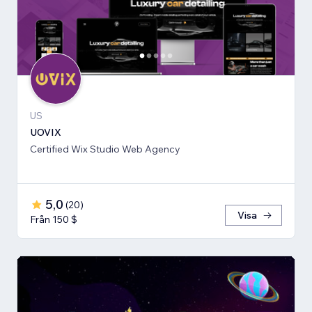
US
UOVIX
Certified Wix Studio Web Agency
5,0
(
20
)
Visa
Från 150 $