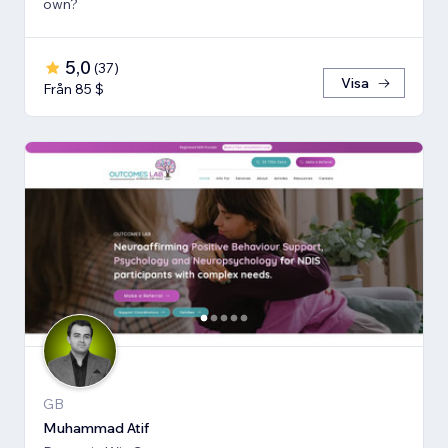
own?
5,0
(
37
)
Visa
Från 85 $
GB
Muhammad Atif