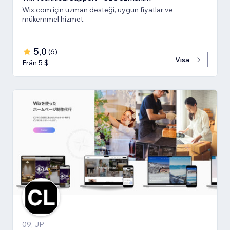
Wix.com için uzman desteği, uygun fiyatlar ve
mükemmel hizmet.
5,0
(
6
)
Visa
Från 5 $
09, JP