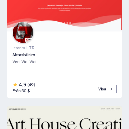
İstanbul, TR
Aktasbilisim
Veni Vidi Vici
4,9
(
49
)
Visa
Från 50 $