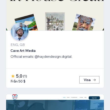
ENG, GB
Cave Art Media
Official emails: @haydendesign.digital.
5,0
(
1
)
Visa
Från 50 $