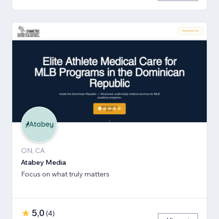
ON, CA
Atabey Media
Focus on what truly matters
5,0
(
4
)