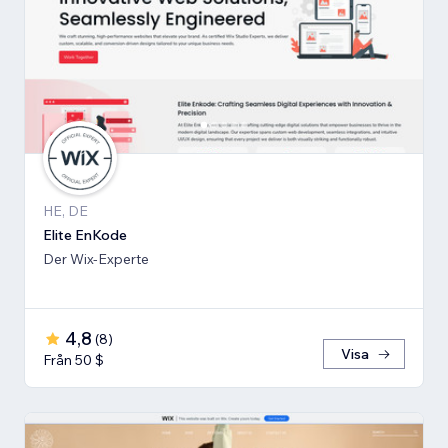
HE, DE
Elite EnKode
Der Wix-Experte
4,8
(
8
)
Visa
Från 50 $