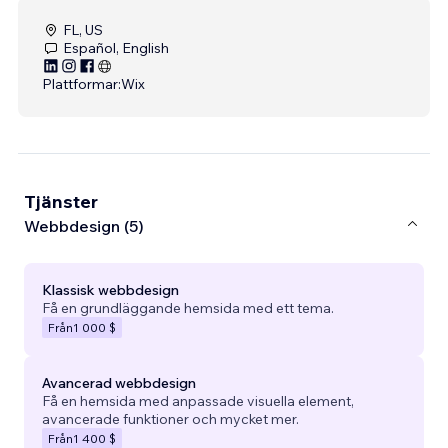
FL, US
Español, English
Plattformar:
Wix
Tjänster
Webbdesign (5)
Klassisk webbdesign
Få en grundläggande hemsida med ett tema.
Från
1 000 $
Avancerad webbdesign
Få en hemsida med anpassade visuella element,
avancerade funktioner och mycket mer.
Från
1 400 $