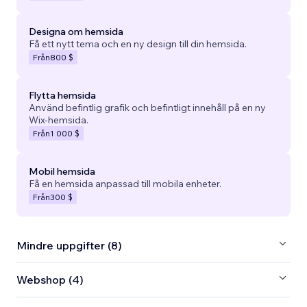
Designa om hemsida
Få ett nytt tema och en ny design till din hemsida.
Från
800 $
Flytta hemsida
Använd befintlig grafik och befintligt innehåll på en ny
Wix-hemsida.
Från
1 000 $
Mobil hemsida
Få en hemsida anpassad till mobila enheter.
Från
300 $
Mindre uppgifter (8)
Webshop (4)