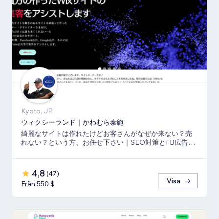
Kyoto, JP
ウィクシーランド｜かわむら泰範
綺麗なサイトは作れたけどお客さんがなぜか来ない？売
れない？という方、お任せ下さい｜SEO対策とFB広告
⇒LP⇒予約・売上獲得の仕組み作りのお手伝い
4,8
(
47
)
Visa
Från 550 $