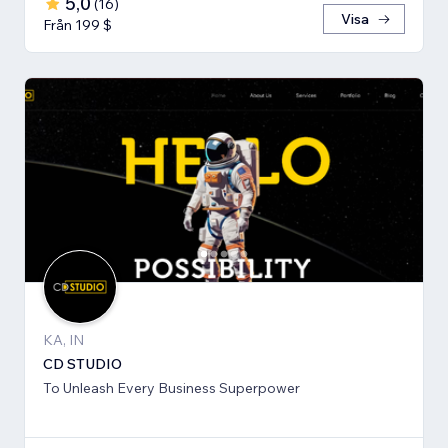
5,0
(
16
)
Visa
Från 199 $
KA, IN
CD STUDIO
To Unleash Every Business Superpower