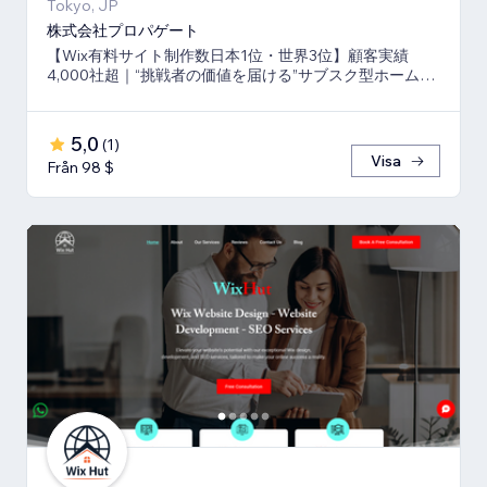
Tokyo, JP
株式会社プロパゲート
【Wix有料サイト制作数日本1位・世界3位】顧客実績
4,000社超｜“挑戦者の価値を届ける”サブスク型ホームペ
ージ制作＆運用代行
5,0
(
1
)
Visa
Från 98 $