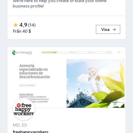
We're here to help you create or build your online
business profile!
4,9
(
14
)
Visa
Från 40 $
MD, ES
freehappyworkers