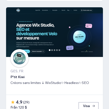
GES, FR
P'tit Kiwi
Créons sans limites ↓ WixStudio✨Headless✨SEO
4,9
(
29
)
Visa
Från 120 $