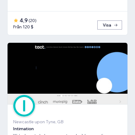
4,9
(
20
)
Visa
Från 120 $
Newcastle upon Tyne, GB
Intimation