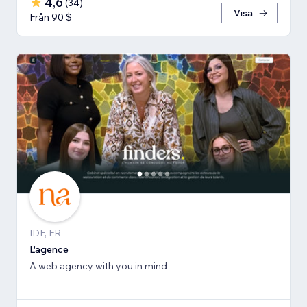
4,6
(
34
)
Visa
Från 90 $
IDF, FR
L'agence
A web agency with you in mind