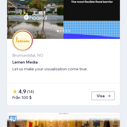
Brumunddal, NO
Lemen Media
Let us make your visualisation come true.
4,9
(
14
)
Visa
Från 100 $