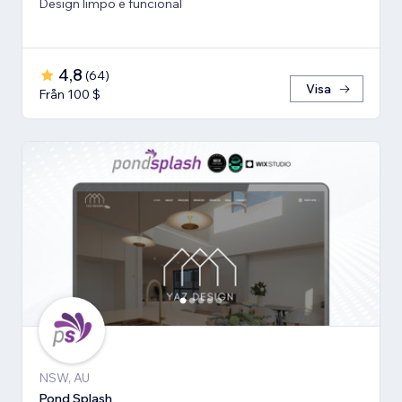
Design limpo e funcional
4,8
(
64
)
Visa
Från 100 $
NSW, AU
Pond Splash