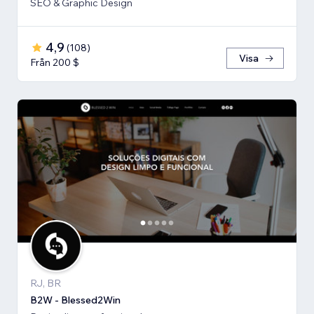
SEO & Graphic Design
4,9
(
108
)
Visa
Från 200 $
RJ, BR
B2W - Blessed2Win