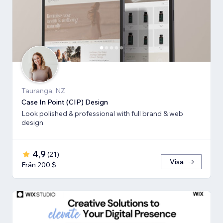
Tauranga, NZ
Case In Point (CIP) Design
Look polished & professional with full brand & web
design
4,9
(
21
)
Visa
Från 200 $