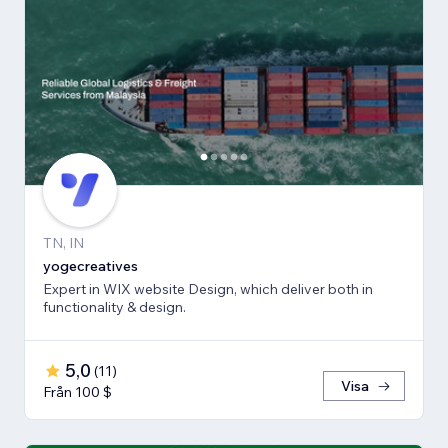
TN, IN
yogecreatives
Expert in WIX website Design, which deliver both in
functionality & design.
5,0
(
11
)
Visa
Från 100 $