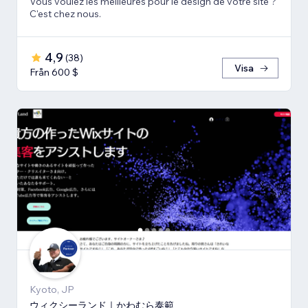
Vous voulez les meilleures pour le design de votre site ?
C'est chez nous.
4,9
(
38
)
Visa
Från 600 $
Kyoto, JP
ウィクシーランド｜かわむら泰範