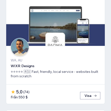
WA, AU
WIXR Designs
⭐️⭐️⭐️⭐️⭐️ 🇦🇺 Fast, friendly, local service - websites built
from scratch
5,0
(
74
)
Visa
Från 550 $