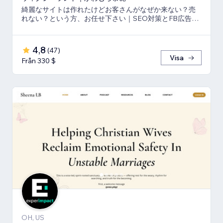
綺麗なサイトは作れたけどお客さんがなぜか来ない？売
れない？という方、お任せ下さい｜SEO対策とFB広告
⇒LP⇒予約・売上獲得の仕組み作りのお手伝い
4,8
(
47
)
Visa
Från 330 $
OH, US