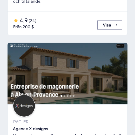
och tilltalande.
4,9
(
24
)
Visa
Från 200 $
PAC, FR
Agence X designs