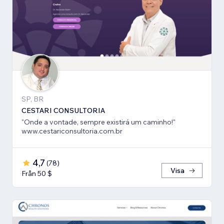
SP, BR
CESTARI CONSULTORIA
"Onde a vontade, sempre existirá um caminho!"
www.cestariconsultoria.com.br
4,7
(
78
)
Visa
Från 50 $