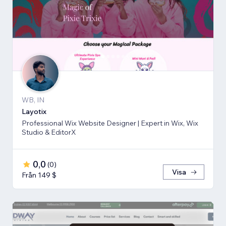
WB, IN
Layotix
Professional Wix Website Designer | Expert in Wix, Wix
Studio & EditorX
0,0
(
0
)
Visa
Från 149 $