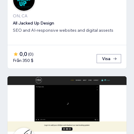
ON, CA
All Jacked Up Design
SEO and AI-responsive websites and digital assests
0,0
(
0
)
Visa
Från 350 $