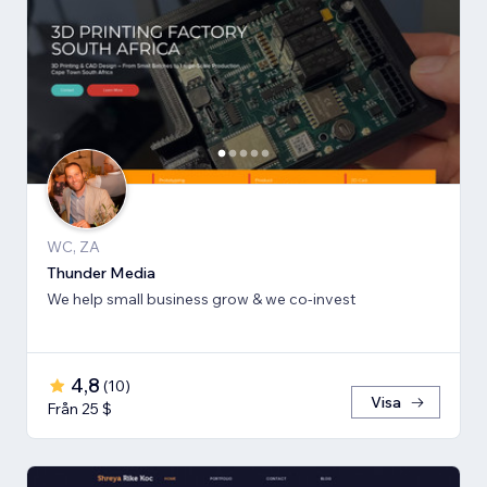
WC, ZA
Thunder Media
We help small business grow & we co-invest
4,8
(
10
)
Visa
Från 25 $