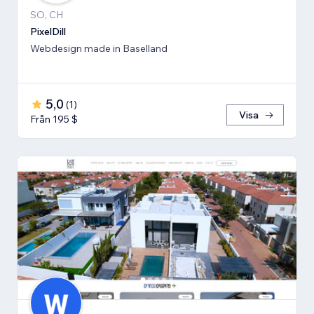
SO, CH
PixelDill
Webdesign made in Baselland
5,0
(
1
)
Visa
Från 195 $