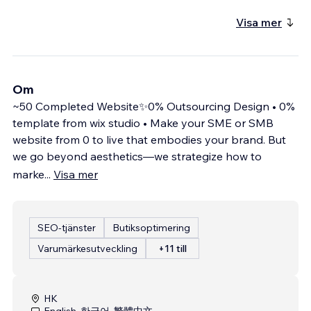
Visa mer
Om
~50 Completed Website✨0% Outsourcing Design • 0%
template from wix studio • Make your SME or SMB
website from 0 to live that embodies your brand. But
we go beyond aesthetics—we strategize how to
marke
...
Visa mer
SEO-tjänster
Butiksoptimering
Varumärkesutveckling
+11 till
HK
English, 한국어, 繁體中文