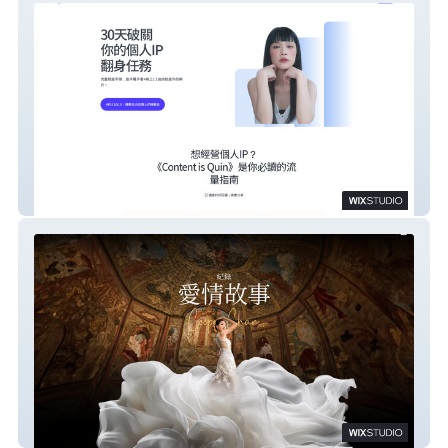
Content is Quin | 個人IP成長
CooperChan