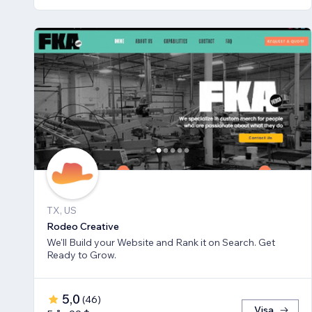
TX, US
Rodeo Creative
We'll Build your Website and Rank it on Search. Get
Ready to Grow.
5,0
(
46
)
Visa