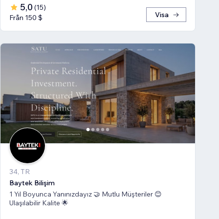
5,0
(
15
)
Visa
Från 150 $
34, TR
Baytek Bilişim
1 Yıl Boyunca Yanınızdayız 🤝 Mutlu Müşteriler 😊
Ulaşılabilir Kalite 🌟