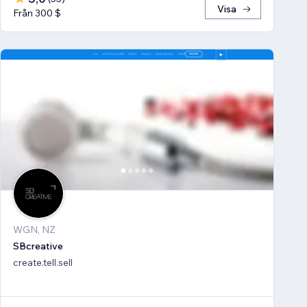
Visa
Från 300 $
WGN, NZ
SBcreative
create.tell.sell