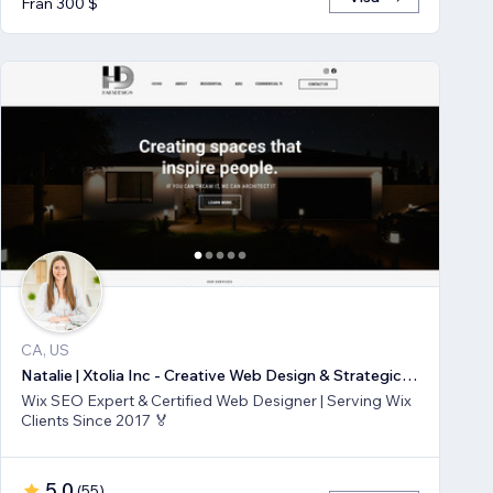
Från 300 $
CA, US
Natalie | Xtolia Inc - Creative Web Design & Strategic Marketing Agency
Wix SEO Expert & Certified Web Designer | Serving Wix
Clients Since 2017 🏅
5,0
(
55
)