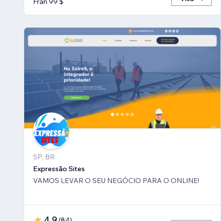
Från 99 $
SP, BR
Expressão Sites
VAMOS LEVAR O SEU NEGÓCIO PARA O ONLINE!
4,9
(
84
)