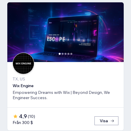
TX, US
Wix Engine
Empowering Dreams with Wix | Beyond Design, We
Engineer Success.
4,9
(
10
)
Visa
Från 300 $