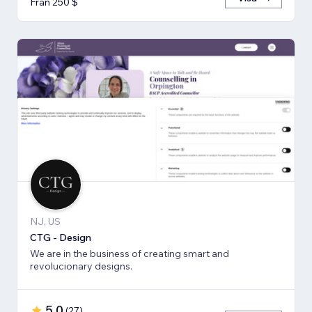
Från 250 $
NJ, US
CTG - Design
We are in the business of creating smart and
revolucionary designs.
5,0
(
27
)