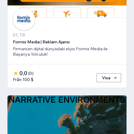
01, TR
Formix Media | Reklam Ajansı
Firmanızın dijital dünyadaki elçisi Formix Media ile
Başarıya Yolculuk!
0,0
(
0
)
Visa
Från 100 $