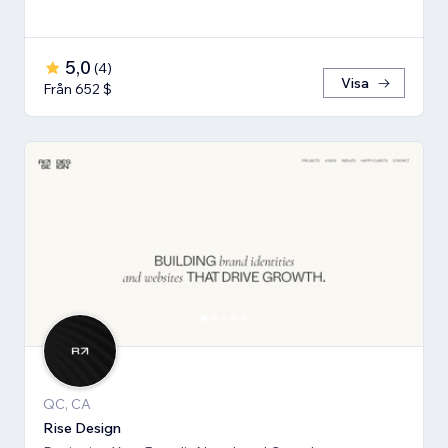
5,0
(
4
)
Visa
Från 652 $
QC, CA
Rise Design