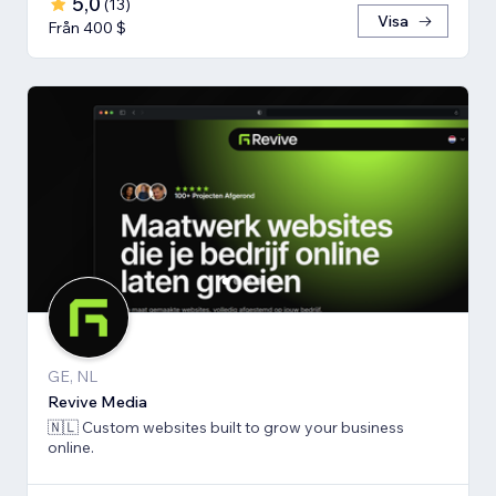
5,0
(
13
)
Visa
Från 400 $
GE, NL
Revive Media
🇳🇱 Custom websites built to grow your business
online.