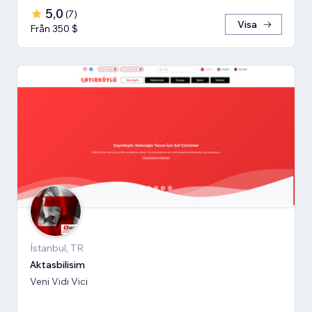
5,0
(
7
)
Visa
Från 350 $
İstanbul, TR
Aktasbilisim
Veni Vidi Vici