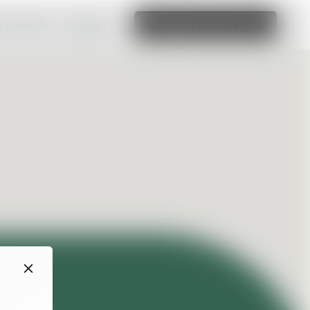
ka hemsida
Läs mer
Redigera denna sida