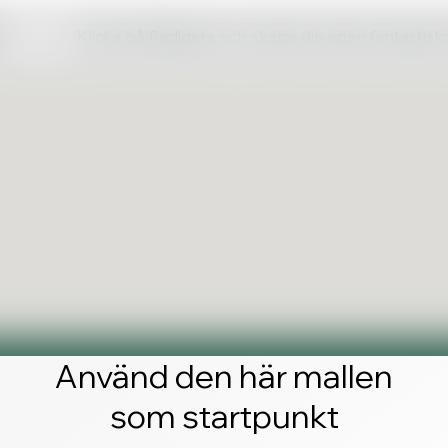
Klicka på Redigera och skapa din egen fantastis
Använd den här mallen
som startpunkt