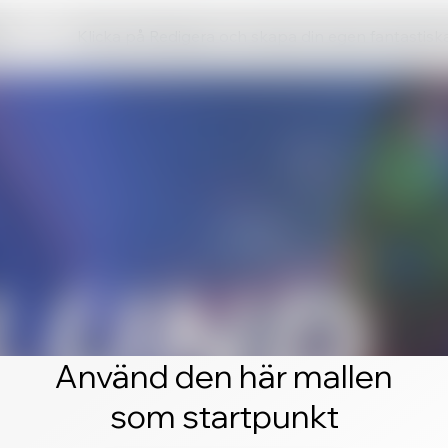
Klicka på Redigera och skapa din egen fantastis
Använd den här mallen
som startpunkt