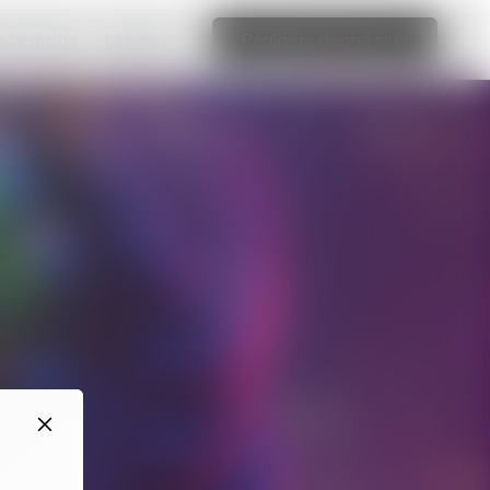
ka hemsida
Läs mer
Redigera denna sida