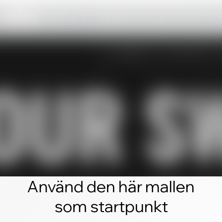
Klicka på Redigera och skapa din egen fantastis
Använd den här mallen
som startpunkt