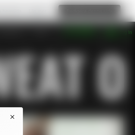
ka hemsida
Läs mer
Redigera denna sida