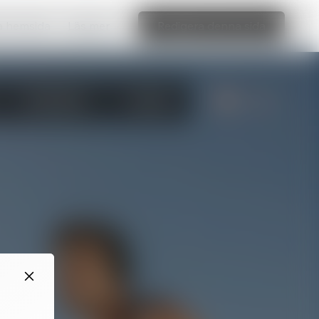
ka hemsida
Läs mer
Redigera denna sida