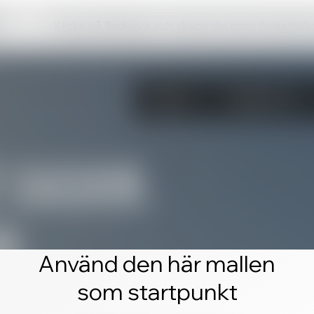
Klicka på Redigera och skapa din egen fantastis
Använd den här mallen
som startpunkt