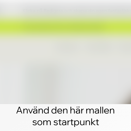
Klicka på Redigera och skapa din egen fantastis
Använd den här mallen
som startpunkt