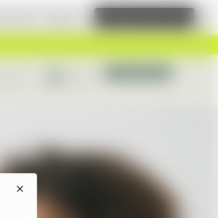
ka hemsida
Läs mer
Redigera denna sida