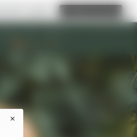
ka hemsida
Läs mer
Redigera denna sida