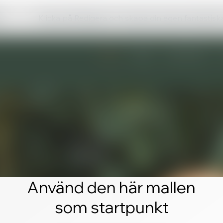
Klicka på Redigera och skapa din egen fantastis
Använd den här mallen
som startpunkt