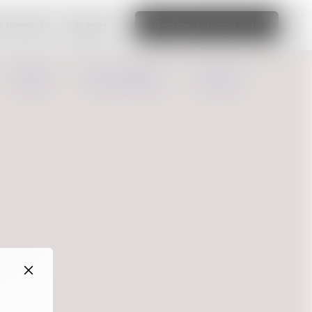
ka hemsida
Läs mer
Redigera denna sida