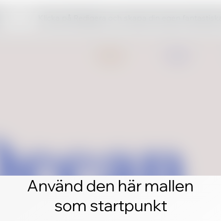
Klicka på Redigera och skapa din egen fantastis
Använd den här mallen
som startpunkt