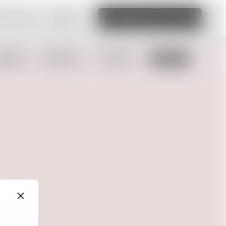
ka hemsida
Läs mer
Redigera denna sida