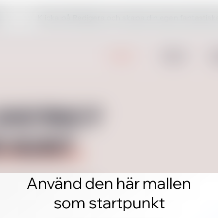
Klicka på Redigera och skapa din egen fantastis
Använd den här mallen
som startpunkt