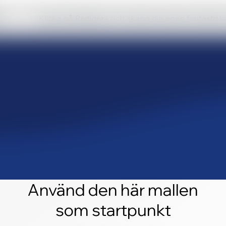
Klicka på Redigera och skapa din egen fantastis
Använd den här mallen
som startpunkt