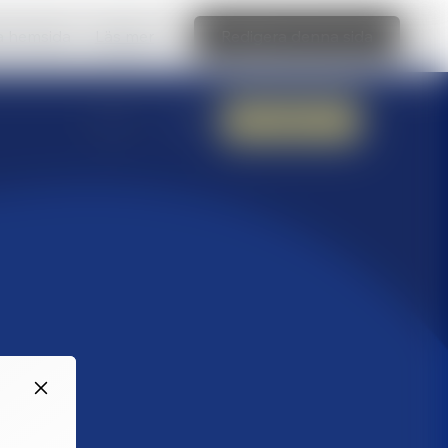
ka hemsida
Läs mer
Redigera denna sida