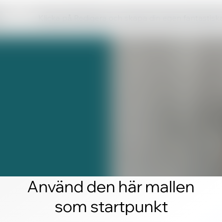
Klicka på Redigera och skapa din egen fantastis
Använd den här mallen
som startpunkt