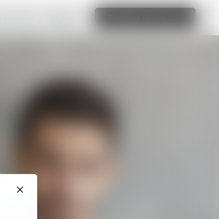
ka hemsida
Läs mer
Redigera denna sida