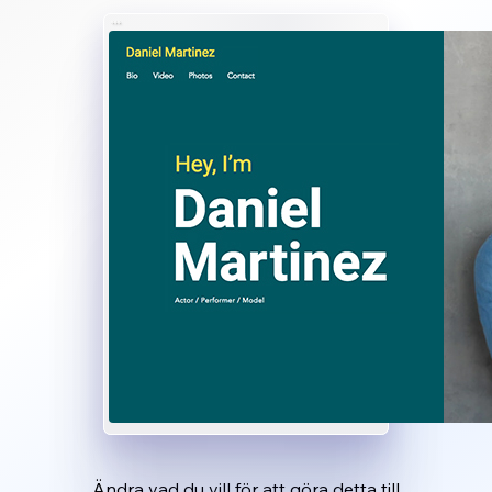
Ändra vad du vill för att göra detta till