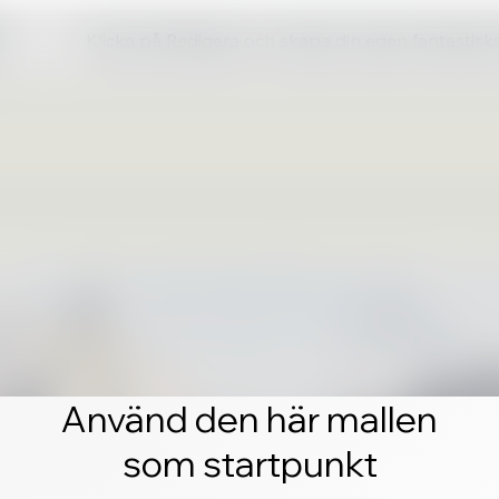
Klicka på Redigera och skapa din egen fantastis
Använd den här mallen
som startpunkt