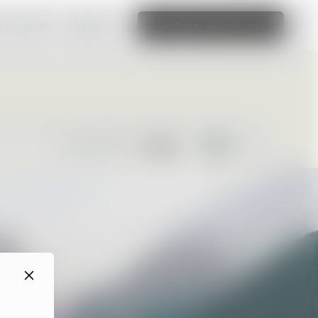
ka hemsida
Läs mer
Redigera denna sida