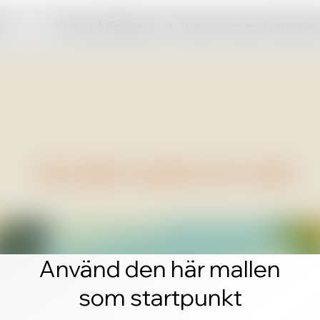
Klicka på Redigera och skapa din egen fantastis
Använd den här mallen
som startpunkt