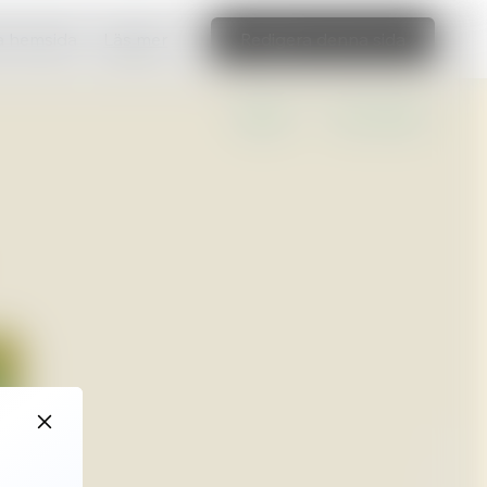
ka hemsida
Läs mer
Redigera denna sida