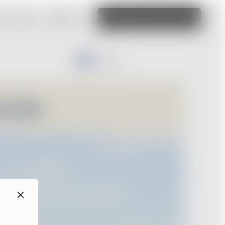
ka hemsida
Läs mer
Redigera denna sida