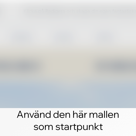
Klicka på Redigera och skapa din egen fantastis
Använd den här mallen
som startpunkt