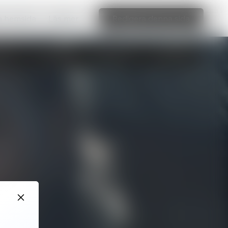
ka hemsida
Läs mer
Redigera denna sida