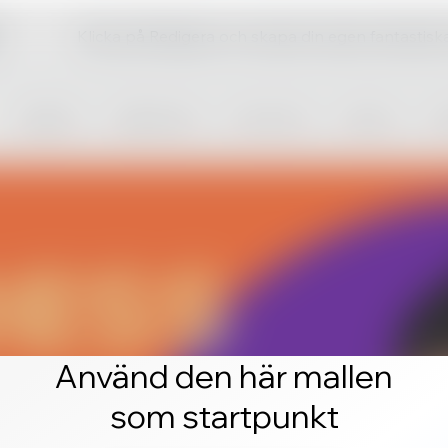
Klicka på Redigera och skapa din egen fantastis
Använd den här mallen
som startpunkt