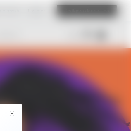
ka hemsida
Läs mer
Redigera denna sida