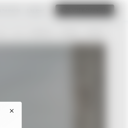
ka hemsida
Läs mer
Redigera denna sida