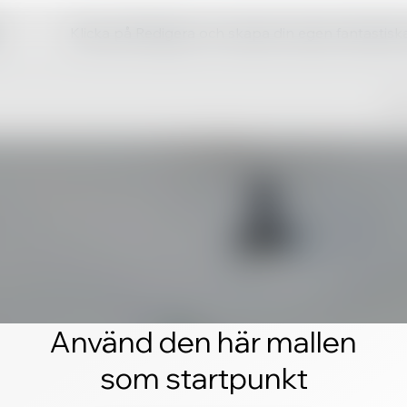
Klicka på Redigera och skapa din egen fantastis
Använd den här mallen
som startpunkt