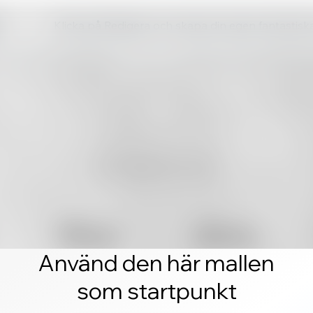
Klicka på Redigera och skapa din egen fantastis
Använd den här mallen
som startpunkt