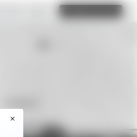
ka hemsida
Läs mer
Redigera denna sida