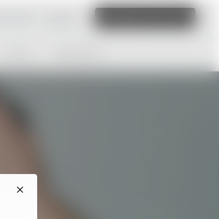
ka hemsida
Läs mer
Redigera denna sida