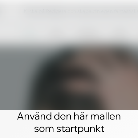
Klicka på Redigera och skapa din egen fantastis
Använd den här mallen
som startpunkt