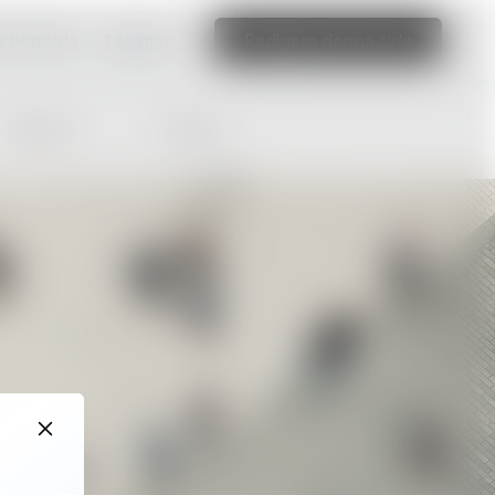
ka hemsida
Läs mer
Redigera denna sida