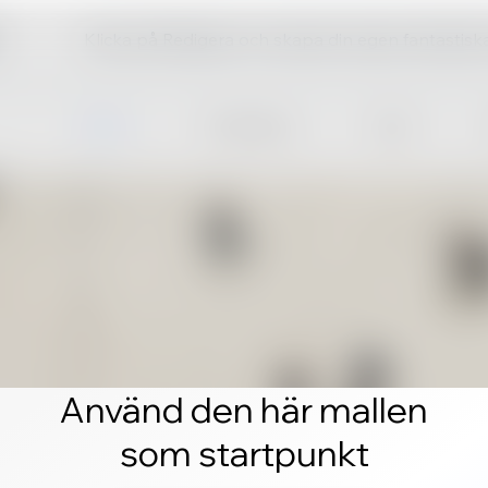
Klicka på Redigera och skapa din egen fantastis
Använd den här mallen
som startpunkt